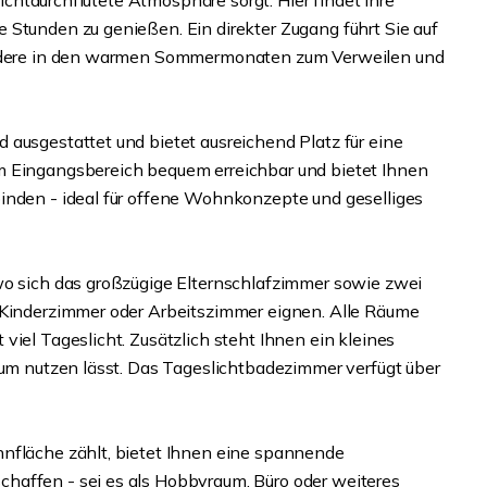
 lichtdurchflutete Atmosphäre sorgt. Hier findet Ihre
 Stunden zu genießen. Ein direkter Zugang führt Sie auf
sondere in den warmen Sommermonaten zum Verweilen und
 ausgestattet und bietet ausreichend Platz für eine
m Eingangsbereich bequem erreichbar und bietet Ihnen
inden - ideal für offene Wohnkonzepte und geselliges
wo sich das großzügige Elternschlafzimmer sowie zwei
s Kinderzimmer oder Arbeitszimmer eignen. Alle Räume
viel Tageslicht. Zusätzlich steht Ihnen ein kleines
aum nutzen lässt. Das Tageslichtbadezimmer verfügt über
hnfläche zählt, bietet Ihnen eine spannende
haffen - sei es als Hobbyraum, Büro oder weiteres