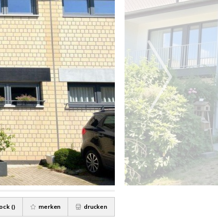
ock (
)
merken
drucken