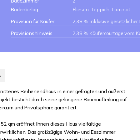
Badezimmer
2
Bodenbelag
Fliesen, Teppich, Laminat
Provision für Käufer
2,38 % inklusive gesetzliche
Provisionshinweis
2,38 % Käufercourtage vom Ka
s
chnittenes Reihenendhaus in einer gefragten und äußerst
jekt besticht durch seine gelungene Raumaufteilung auf
iraum und Privatsphäre garantiert.
2 qm eröffnet Ihnen dieses Haus vielfältige
erwirklichen. Das großzügige Wohn- und Esszimmer