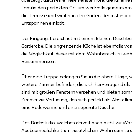
überzeugt durch eine helle Fensterfront, die für eine
Familie den perfekten Ort, um wertvolle gemeinsame
die Terrasse und weiter in den Garten, der insbe
Entspannen einlädt.
Der Eingangsbereich ist mit einem kleinen Duschbad
Garderobe. Die angrenzende Küche ist ebenfalls vo
die Möglichkeit, diese mit dem Wohnbereich zu verb
Beisammensein.
Über eine Treppe gelangen Sie in die obere Etage, 
weitere Zimmer befinden, die sich hervorragend al
sind mit großen Fenstern versehen und bieten somit 
Zimmer zur Verfügung, das sich perfekt als Abstellr
eine Badewanne und eine separate Dusche.
Das Dachstudio, welches derzeit noch nicht zur Wo
Ausbaumöglichkeit, um zusätzlichen Wohnraum zu sc