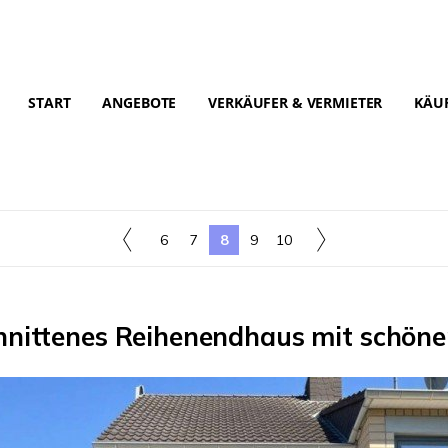
START
ANGEBOTE
VERKÄUFER & VERMIETER
KÄUF
6
7
8
9
10
hnittenes Reihenendhaus mit schön