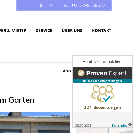
02137-9169512
ER & MIETER
SERVICE
ÜBER UNS
KONTAKT
Anzahl der Objekte:
8 | 54
em Garten