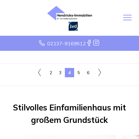
02137-9169512
2
3
4
5
6
Stilvolles Einfamilienhaus mit
großem Grundstück