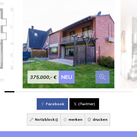
NEU
375.000,- €
Facebook
(Twitter)
Notizblock (
)
merken
drucken