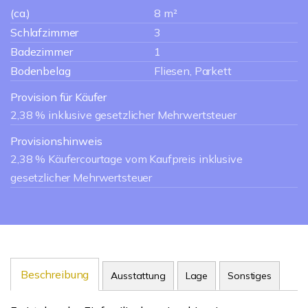
(ca.)
8 m²
Schlafzimmer
3
Badezimmer
1
Bodenbelag
Fliesen, Parkett
Provision für Käufer
2,38 % inklusive gesetzlicher Mehrwertsteuer
Provisionshinweis
2,38 % Käufercourtage vom Kaufpreis inklusive
gesetzlicher Mehrwertsteuer
Beschreibung
Ausstattung
Lage
Sonstiges