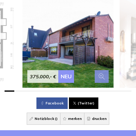
NEU
375.000,- €
Facebook
(Twitter)
Notizblock (
)
merken
drucken