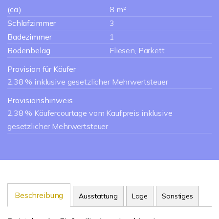
(ca.)
8 m²
Schlafzimmer
3
Badezimmer
1
Bodenbelag
Fliesen, Parkett
Provision für Käufer
2,38 % inklusive gesetzlicher Mehrwertsteuer
Provisionshinweis
2,38 % Käufercourtage vom Kaufpreis inklusive
gesetzlicher Mehrwertsteuer
Beschreibung
Ausstattung
Lage
Sonstiges