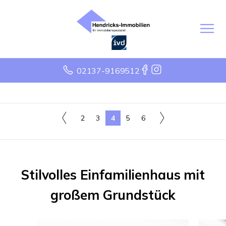
02137-9169512
2
3
4
5
6
Stilvolles Einfamilienhaus mit
großem Grundstück