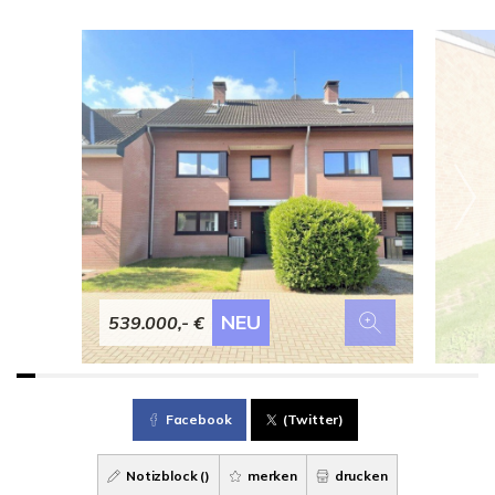
NEU
539.000,- €
Facebook
(Twitter)
Notizblock (
)
merken
drucken