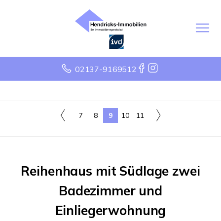
02137-9169512
7
8
9
10
11
Reihenhaus mit Südlage zwei
Badezimmer und
Einliegerwohnung