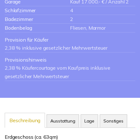
Garage
Kauf 17.000,- € / Anzahl 2
Schlafzimmer
4
Badezimmer
2
Bodenbelag
Fliesen, Marmor
Provision für Käufer
2,38 % inklusive gesetzlicher Mehrwertsteuer
Provisionshinweis
2,38 % Käufercourtage vom Kaufpreis inklusive
gesetzlicher Mehrwertsteuer
Beschreibung
Ausstattung
Lage
Sonstiges
Erdgeschoss (ca. 63qm)