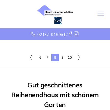
02137-9169512
6
7
8
9
10
Gut geschnittenes
Reihenendhaus mit schönem
Garten