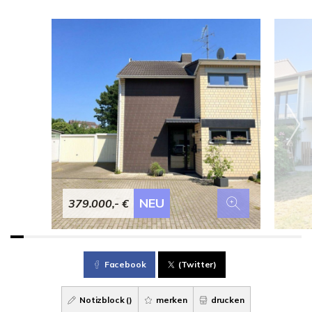
NEU
379.000,- €
Facebook
(Twitter)
Notizblock (
)
merken
drucken