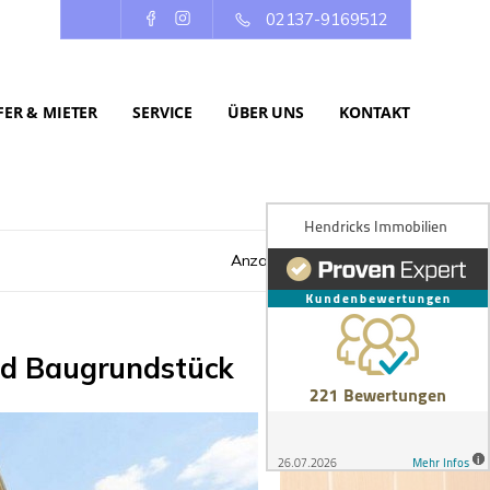
02137-9169512
ER & MIETER
SERVICE
ÜBER UNS
KONTAKT
Anzahl der Objekte:
9 | 88
nd Baugrundstück