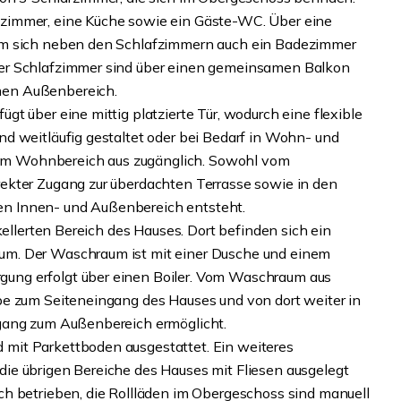
zimmer, eine Küche sowie ein Gäste-WC. Über eine
em sich neben den Schlafzimmern auch ein Badezimmer
er Schlafzimmer sind über einen gemeinsamen Balkon
men Außenbereich.
t über eine mittig platzierte Tür, wodurch eine flexible
d weitläufig gestaltet oder bei Bedarf in Wohn- und
t vom Wohnbereich aus zugänglich. Sowohl vom
ekter Zugang zur überdachten Terrasse sowie in den
n Innen- und Außenbereich entsteht.
kellerten Bereich des Hauses. Dort befinden sich ein
um. Der Waschraum ist mit einer Dusche und einem
ung erfolgt über einen Boiler. Vom Waschraum aus
pe zum Seiteneingang des Hauses und von dort weiter in
gang zum Außenbereich ermöglicht.
mit Parkettboden ausgestattet. Ein weiteres
ie übrigen Bereiche des Hauses mit Fliesen ausgelegt
h betrieben, die Rollläden im Obergeschoss sind manuell