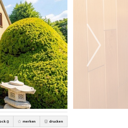
ock (
)
merken
drucken