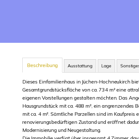
Beschreibung
Ausstattung
Lage
Sonstige
Dieses Einfamilienhaus in Jüchen-Hochneukirch bie
Gesamtgrundstücksfläche von ca. 734 m² eine attrak
eigenen Vorstellungen gestalten möchten. Das Ange
Hausgrundstück mit ca. 488 m², ein angrenzendes Ba
mit ca. 4 m². Sämtliche Parzellen sind im Kaufpreis 
renovierungsbedürftigen Zustand und eröffnet dadurc
Modernisierung und Neugestaltung.
Die Immobilie verfügt über insgesamt 4 Zimmer, dav