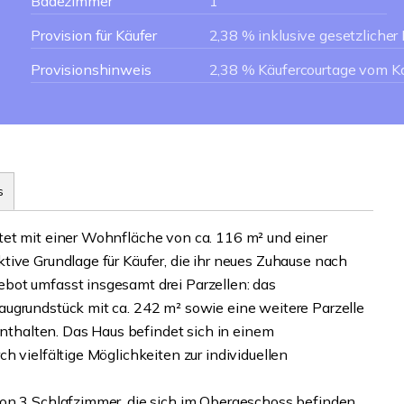
Badezimmer
1
Provision für Käufer
2,38 % inklusive gesetzliche
Provisionshinweis
2,38 % Käufercourtage vom Ka
s
tet mit einer Wohnfläche von ca. 116 m² und einer
tive Grundlage für Käufer, die ihr neues Zuhause nach
bot umfasst insgesamt drei Parzellen: das
ugrundstück mit ca. 242 m² sowie eine weitere Parzelle
enthalten. Das Haus befindet sich in einem
h vielfältige Möglichkeiten zur individuellen
on 3 Schlafzimmer, die sich im Obergeschoss befinden.