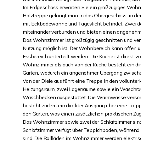
Im Erdgeschoss erwarten Sie ein großzügiges Wohn
Holztreppe gelangt man in das Obergeschoss, in d
mit Eckbadewanne und Tageslicht befindet. Zwei d
miteinander verbunden und bieten einen angeneh
Das Wohnzimmer ist großzügig geschnitten und verfüg
Nutzung möglich ist. Der Wohnbereich kann offen un
Essbereich unterteilt werden. Die Küche ist direk
Wohnzimmer als auch von der Küche besteht ein dir
Garten, wodurch ein angenehmer Übergang zwische
Von der Diele aus führt eine Treppe in den vollunter
Heizungsraum, zwei Lagerräume sowie ein Waschra
Waschbecken ausgestattet. Die Warmwasserversorg
besteht zudem ein direkter Ausgang über eine Trep
den Garten, was einen zusätzlichen praktischen Zu
Das Wohnzimmer sowie zwei der Schlafzimmer sind 
Schlafzimmer verfügt über Teppichboden, während d
sind. Die Rollläden im Wohnzimmer werden elektrisc