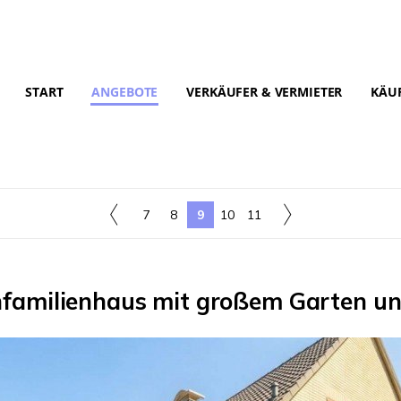
START
ANGEBOTE
VERKÄUFER & VERMIETER
KÄUF
7
8
9
10
11
infamilienhaus mit großem Garten u