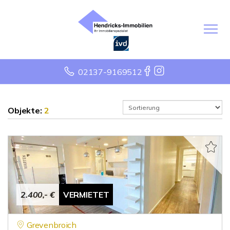
02137-9169512
Objekte:
2
2.400,- €
VERMIETET
Grevenbroich