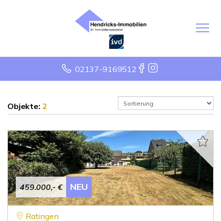
02137-9169512
Objekte:
2
NEU
459.000,- €
Ratingen