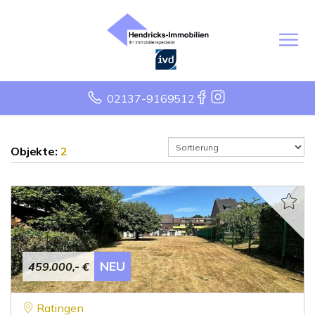
02137-9169512
Objekte:
2
NEU
459.000,- €
Ratingen