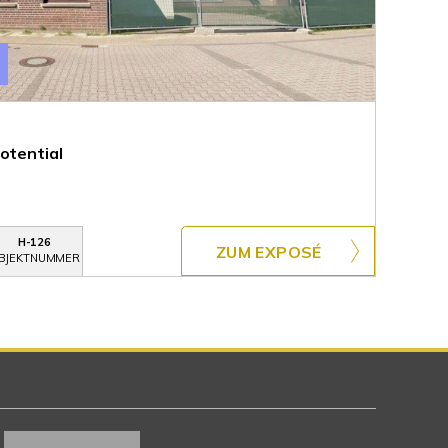
U
otential
H-126
ZUM EXPOSÉ
BJEKTNUMMER