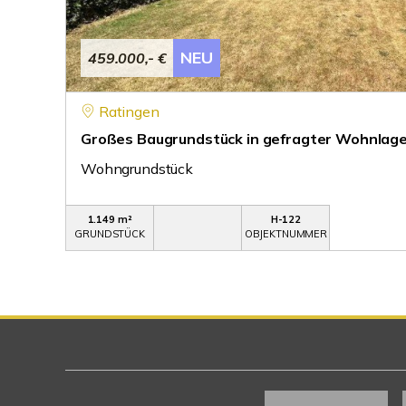
NEU
459.000,- €
Ratingen
Großes Baugrundstück in gefragter Wohnlage
Wohngrundstück
1.149 m²
H-122
GRUNDSTÜCK
OBJEKTNUMMER