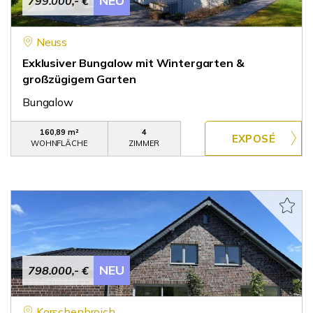
NEU
799.000,- €
Neuss
Exklusiver Bungalow mit Wintergarten &
großzügigem Garten
Bungalow
160,89 m²
4
WOHNFLÄCHE
ZIMMER
NEU
798.000,- €
Korschenbroich