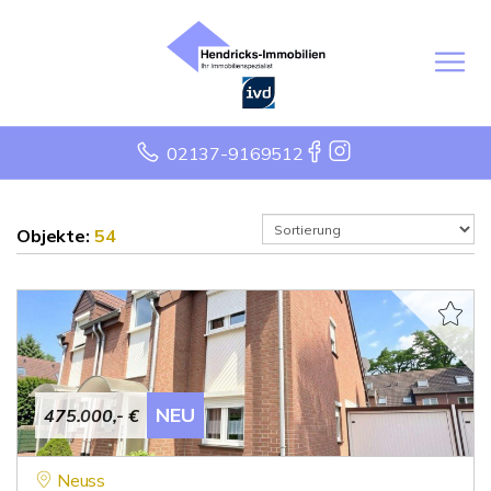
02137-9169512
Objekte:
54
NEU
475.000,- €
Neuss