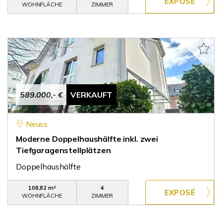
WOHNFLÄCHE
ZIMMER
589.000,- €
VERKAUFT
Neuss
Moderne Doppelhaushälfte inkl. zwei
Tiefgaragenstellplätzen
Doppelhaushälfte
108,82 m²
4
WOHNFLÄCHE
ZIMMER