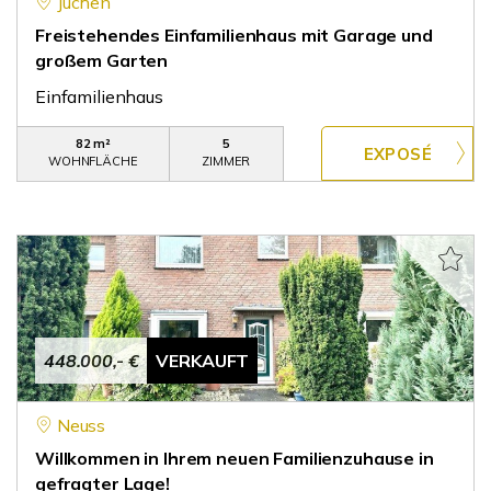
Jüchen
Freistehendes Einfamilienhaus mit Garage und
großem Garten
Einfamilienhaus
82 m²
5
WOHNFLÄCHE
ZIMMER
448.000,- €
VERKAUFT
Neuss
Willkommen in Ihrem neuen Familienzuhause in
gefragter Lage!