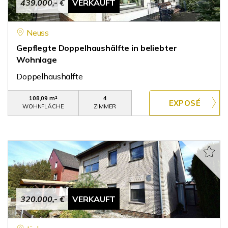
439.000,- €
VERKAUFT
Neuss
Gepflegte Doppelhaushälfte in beliebter
Wohnlage
Doppelhaushälfte
108,09 m²
4
WOHNFLÄCHE
ZIMMER
320.000,- €
VERKAUFT