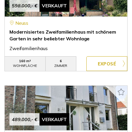
598.000,- €
VERKAUFT
Neuss
Modernisiertes Zweifamilienhaus mit schönem
Garten in sehr beliebter Wohnlage
Zweifamilienhaus
160 m²
6
WOHNFLÄCHE
ZIMMER
489.000,- €
VERKAUFT