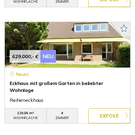
WOHNFLÄCHE
ZIMMER
NEU
629.000,- €
Neuss
Eckhaus mit großem Garten in beliebter
Wohnlage
Reiheneckhaus
120,06 m²
4
WOHNFLÄCHE
ZIMMER