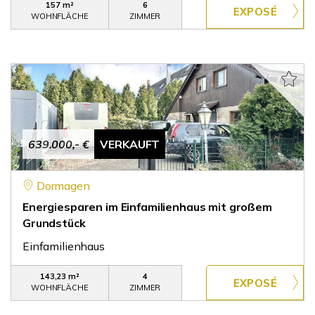
157 m²
6
WOHNFLÄCHE
ZIMMER
639.000,- €
VERKAUFT
Dormagen
Energiesparen im Einfamilienhaus mit großem
Grundstück
Einfamilienhaus
143,23 m²
4
WOHNFLÄCHE
ZIMMER