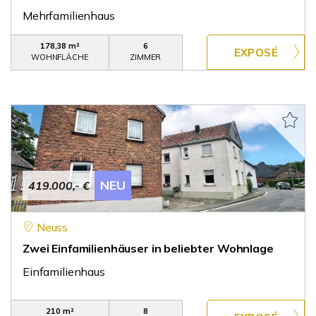
Mehrfamilienhaus
178,38 m²
6
WOHNFLÄCHE
ZIMMER
NEU
419.000,- €
Neuss
Zwei Einfamilienhäuser in beliebter Wohnlage
Einfamilienhaus
210 m²
8