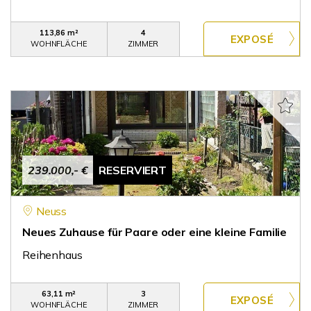
113,86 m²
4
WOHNFLÄCHE
ZIMMER
239.000,- €
RESERVIERT
Neuss
Neues Zuhause für Paare oder eine kleine Familie
Reihenhaus
63,11 m²
3
WOHNFLÄCHE
ZIMMER