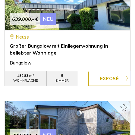
NEU
639.000,- €
Neuss
Großer Bungalow mit Einliegerwohnung in
beliebter Wohnlage
Bungalow
182,83 m²
5
WOHNFLÄCHE
ZIMMER