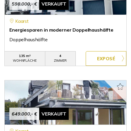
598.000,- €
VERKAUFT
Kaarst
Energiesparen in moderner Doppelhaushälfte
Doppelhaushälfte
135 m²
4
WOHNFLÄCHE
ZIMMER
649.000,- €
VERKAUFT