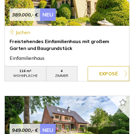
NEU
389.000,- €
Jüchen
Freistehendes Einfamilienhaus mit großem
Garten und Baugrundstück
Einfamilienhaus
116 m²
4
WOHNFLÄCHE
ZIMMER
NEU
949.000,- €