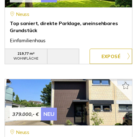
Neuss
Top saniert, direkte Parklage, uneinsehbares
Grundstück
Einfamilienhaus
219,77 m²
WOHNFLÄCHE
NEU
379.000,- €
Neuss