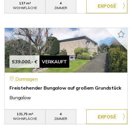
137 m²
4
WOHNFLÄCHE
ZIMMER
539.000,- €
VERKAUFT
Dormagen
Freistehender Bungalow auf großem Grundstück
Bungalow
131,75 m²
4
WOHNFLÄCHE
ZIMMER