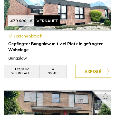
479.000,- €
VERKAUFT
Korschenbroich
Gepflegter Bungalow mit viel Platz in gefragter
Wohnlage
Bungalow
132,38 m²
4
WOHNFLÄCHE
ZIMMER