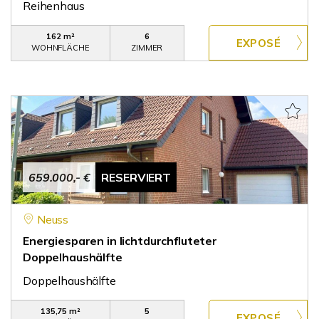
Reihenhaus
162 m²
6
WOHNFLÄCHE
ZIMMER
659.000,- €
RESERVIERT
Neuss
Energiesparen in lichtdurchfluteter
Doppelhaushälfte
Doppelhaushälfte
135,75 m²
5