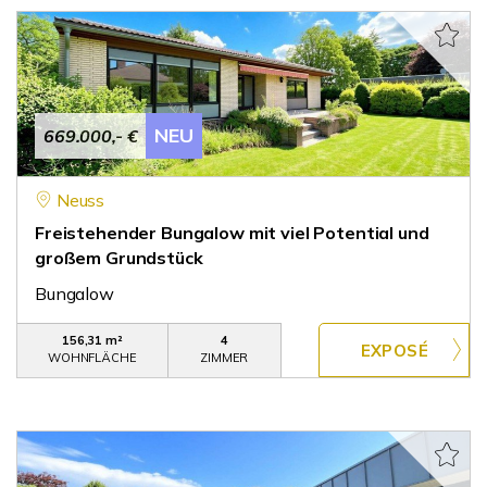
NEU
669.000,- €
Neuss
Freistehender Bungalow mit viel Potential und
großem Grundstück
Bungalow
156,31 m²
4
WOHNFLÄCHE
ZIMMER