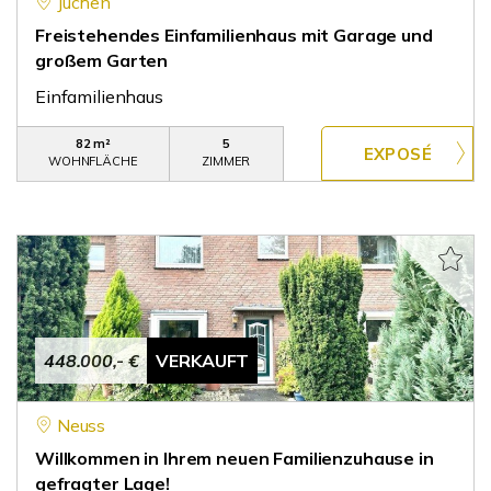
Jüchen
Freistehendes Einfamilienhaus mit Garage und
großem Garten
Einfamilienhaus
82 m²
5
WOHNFLÄCHE
ZIMMER
448.000,- €
VERKAUFT
Neuss
Willkommen in Ihrem neuen Familienzuhause in
gefragter Lage!