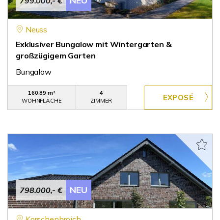
NEU
799.000,- €
Neuss
Exklusiver Bungalow mit Wintergarten &
großzügigem Garten
Bungalow
160,89 m²
4
WOHNFLÄCHE
ZIMMER
NEU
798.000,- €
Korschenbroich