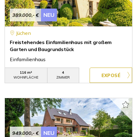
NEU
389.000,- €
Jüchen
Freistehendes Einfamilienhaus mit großem
Garten und Baugrundstück
Einfamilienhaus
116 m²
4
WOHNFLÄCHE
ZIMMER
NEU
949.000,- €