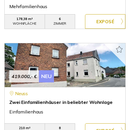
Mehrfamilienhaus
178,38 m²
6
WOHNFLÄCHE
ZIMMER
NEU
419.000,- €
Neuss
Zwei Einfamilienhäuser in beliebter Wohnlage
Einfamilienhaus
210 m²
8