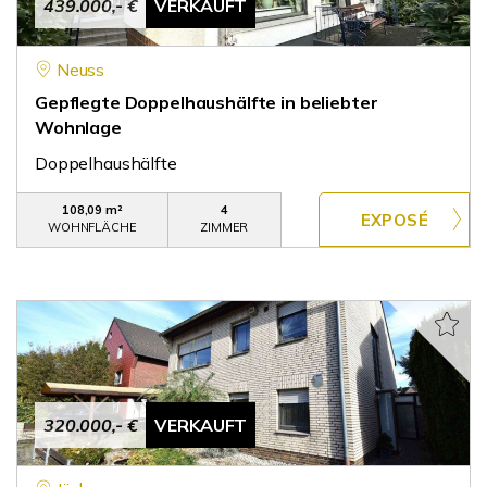
439.000,- €
VERKAUFT
Neuss
Gepflegte Doppelhaushälfte in beliebter
Wohnlage
Doppelhaushälfte
108,09 m²
4
WOHNFLÄCHE
ZIMMER
320.000,- €
VERKAUFT