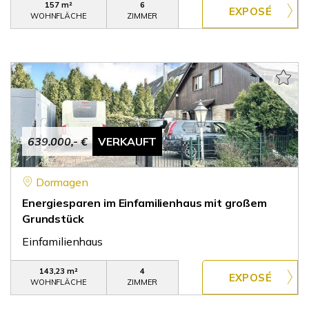
157 m²
6
WOHNFLÄCHE
ZIMMER
639.000,- €
VERKAUFT
Dormagen
Energiesparen im Einfamilienhaus mit großem
Grundstück
Einfamilienhaus
143,23 m²
4
WOHNFLÄCHE
ZIMMER