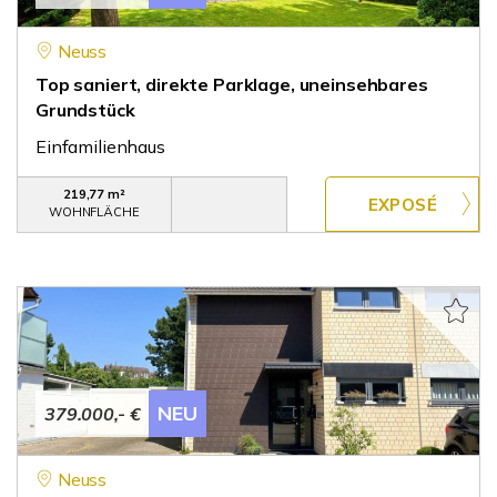
Neuss
Top saniert, direkte Parklage, uneinsehbares
Grundstück
Einfamilienhaus
219,77 m²
WOHNFLÄCHE
NEU
379.000,- €
Neuss