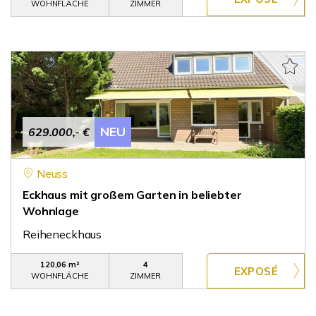
WOHNFLÄCHE
ZIMMER
NEU
629.000,- €
Neuss
Eckhaus mit großem Garten in beliebter
Wohnlage
Reiheneckhaus
120,06 m²
4
WOHNFLÄCHE
ZIMMER