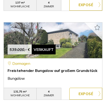
137 m²
4
WOHNFLÄCHE
ZIMMER
539.000,- €
VERKAUFT
Dormagen
Freistehender Bungalow auf großem Grundstück
Bungalow
131,75 m²
4
WOHNFLÄCHE
ZIMMER