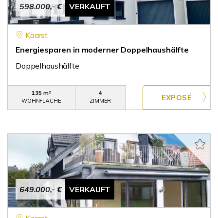
598.000,- €
VERKAUFT
Kaarst
Energiesparen in moderner Doppelhaushälfte
Doppelhaushälfte
135 m²
4
WOHNFLÄCHE
ZIMMER
649.000,- €
VERKAUFT