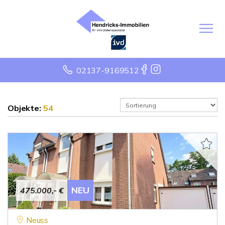
02137-9169512
Objekte:
54
NEU
475.000,- €
Neuss