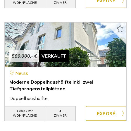
WOHNFLÄCHE
ZIMMER
589.000,- €
VERKAUFT
Neuss
Moderne Doppelhaushälfte inkl. zwei
Tiefgaragenstellplätzen
Doppelhaushälfte
108,82 m²
4
WOHNFLÄCHE
ZIMMER