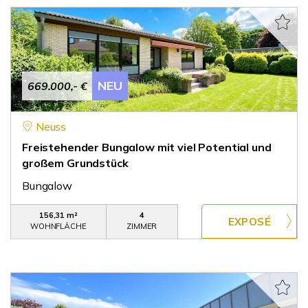
NEU
669.000,- €
Neuss
Freistehender Bungalow mit viel Potential und
großem Grundstück
Bungalow
156,31 m²
4
WOHNFLÄCHE
ZIMMER