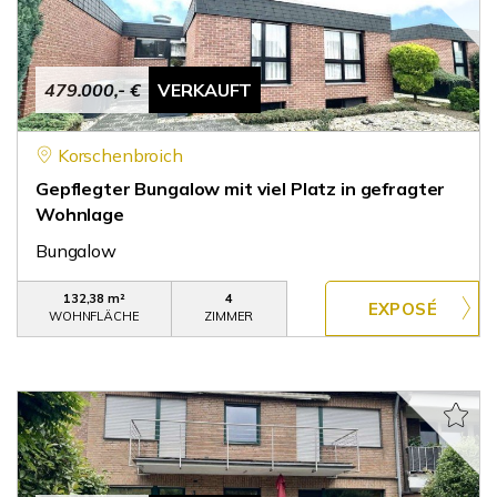
479.000,- €
VERKAUFT
Korschenbroich
Gepflegter Bungalow mit viel Platz in gefragter
Wohnlage
Bungalow
132,38 m²
4
WOHNFLÄCHE
ZIMMER