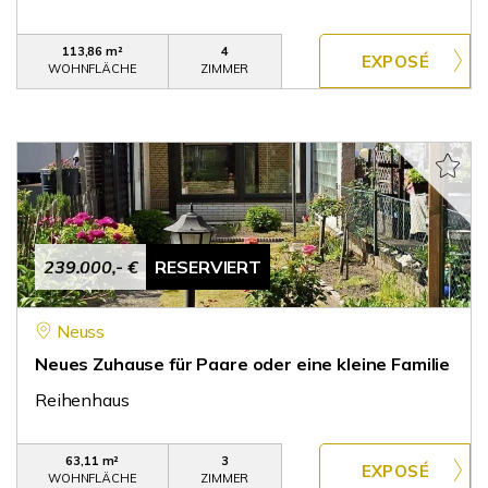
113,86 m²
4
WOHNFLÄCHE
ZIMMER
239.000,- €
RESERVIERT
Neuss
Neues Zuhause für Paare oder eine kleine Familie
Reihenhaus
63,11 m²
3
WOHNFLÄCHE
ZIMMER