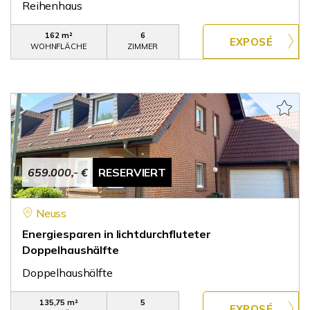
Reihenhaus
162 m²
6
WOHNFLÄCHE
ZIMMER
659.000,- €
RESERVIERT
Neuss
Energiesparen in lichtdurchfluteter
Doppelhaushälfte
Doppelhaushälfte
135,75 m²
5