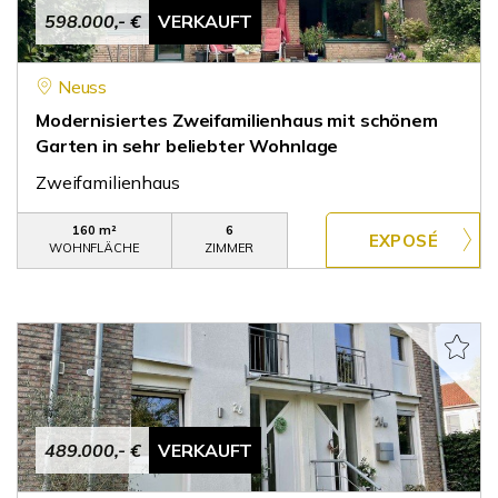
598.000,- €
VERKAUFT
Neuss
Modernisiertes Zweifamilienhaus mit schönem
Garten in sehr beliebter Wohnlage
Zweifamilienhaus
160 m²
6
WOHNFLÄCHE
ZIMMER
489.000,- €
VERKAUFT