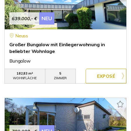
NEU
639.000,- €
Neuss
Großer Bungalow mit Einliegerwohnung in
beliebter Wohnlage
Bungalow
182,83 m²
5
WOHNFLÄCHE
ZIMMER