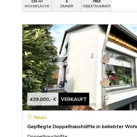
134 m²
6
7868
WOHNFLÄCHE
ZIMMER
OBJEKTNUMMER
439.000,- €
VERKAUFT
Neuss
Gepflegte Doppelhaushälfte in beliebter Woh
Doppelhaushälfte