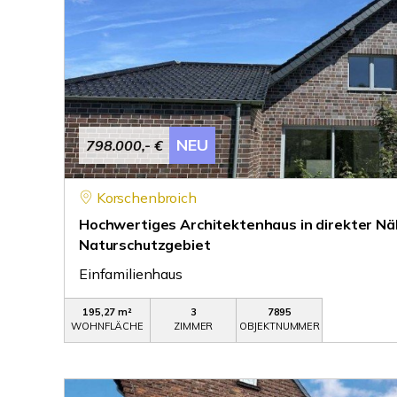
NEU
798.000,- €
Korschenbroich
Hochwertiges Architektenhaus in direkter N
Naturschutzgebiet
Einfamilienhaus
195,27 m²
3
7895
WOHNFLÄCHE
ZIMMER
OBJEKTNUMMER