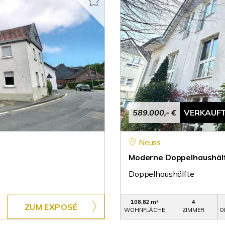
589.000,- €
VERKAUF
Neuss
Moderne Doppelhaushälft
Doppelhaushälfte
108,82 m²
4
ZUM EXPOSÉ
WOHNFLÄCHE
ZIMMER
O