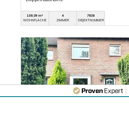
108,09 m²
4
7838
WOHNFLÄCHE
ZIMMER
OBJEKTNUMMER
448.000,- €
VERKAUFT
Neuss