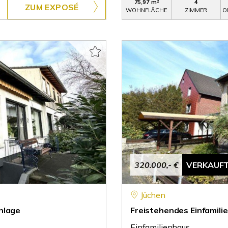
75,97 m²
4
ZUM EXPOSÉ
WOHNFLÄCHE
ZIMMER
O
320.000,- €
VERKAUF
Jüchen
nlage
Freistehendes Einfamil
Einfamilienhaus