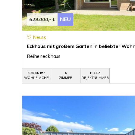
NEU
629.000,- €
Neuss
Eckhaus mit großem Garten in beliebter Woh
Reiheneckhaus
120,06 m²
4
H-117
WOHNFLÄCHE
ZIMMER
OBJEKTNUMMER