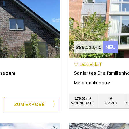
NEU
889.000,- €
Düsseldorf
ähe zum
Saniertes Dreifamilienh
Mehrfamilienhaus
178,38 m²
6
WOHNFLÄCHE
ZIMMER
O
ZUM EXPOSÉ