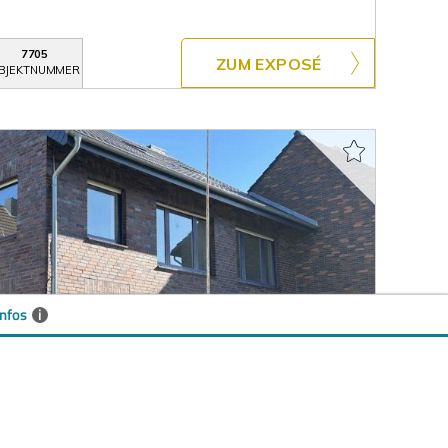
7705
ZUM EXPOSÉ
BJEKTNUMMER
nfos
i
T