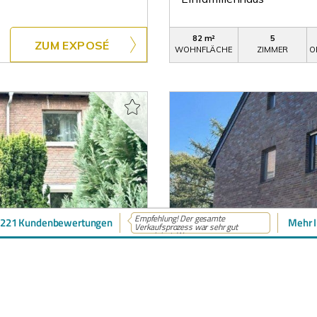
82 m²
5
ZUM EXPOSÉ
WOHNFLÄCHE
ZIMMER
O
Empfehlung! Der gesamte
221 Kundenbewertungen
Mehr I
Verkaufsprozess war sehr gut
organisiert. W...
749.000,- €
VERKAUF
Neuss