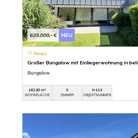
NEU
639.000,- €
Neuss
Großer Bungalow mit Einliegerwohnung in be
Bungalow
182,83 m²
5
H-113
WOHNFLÄCHE
ZIMMER
OBJEKTNUMMER