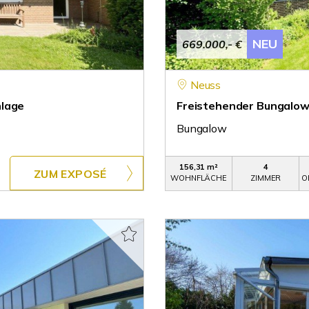
NEU
669.000,- €
Neuss
nlage
Freistehender Bungalow 
Bungalow
156,31 m²
4
ZUM EXPOSÉ
WOHNFLÄCHE
ZIMMER
O