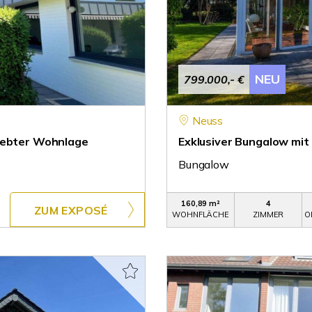
NEU
799.000,- €
Neuss
liebter Wohnlage
Exklusiver Bungalow mi
Bungalow
160,89 m²
4
ZUM EXPOSÉ
WOHNFLÄCHE
ZIMMER
O