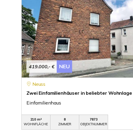
NEU
419.000,- €
Neuss
Zwei Einfamilienhäuser in beliebter Wohnlage
Einfamilienhaus
210 m²
8
7873
WOHNFLÄCHE
ZIMMER
OBJEKTNUMMER