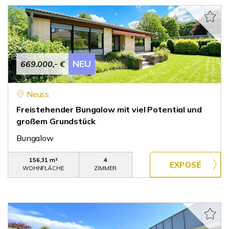
NEU
669.000,- €
Neuss
Freistehender Bungalow mit viel Potential und
großem Grundstück
Bungalow
156,31 m²
4
WOHNFLÄCHE
ZIMMER