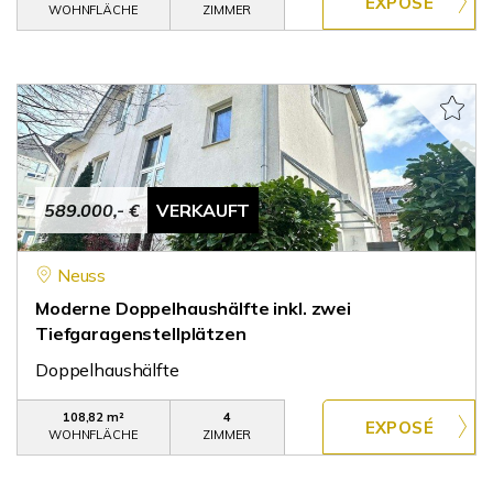
WOHNFLÄCHE
ZIMMER
589.000,- €
VERKAUFT
Neuss
Moderne Doppelhaushälfte inkl. zwei
Tiefgaragenstellplätzen
Doppelhaushälfte
108,82 m²
4
WOHNFLÄCHE
ZIMMER