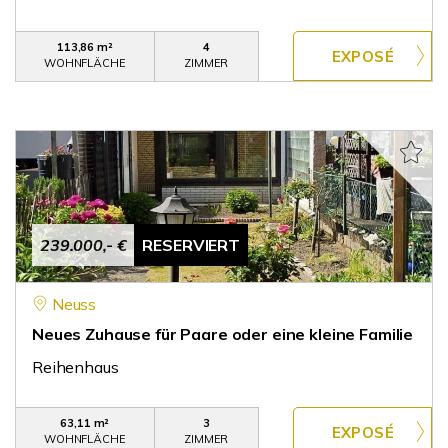
113,86 m²
4
WOHNFLÄCHE
ZIMMER
239.000,- €
RESERVIERT
Neuss
Neues Zuhause für Paare oder eine kleine Familie
Reihenhaus
63,11 m²
3
WOHNFLÄCHE
ZIMMER