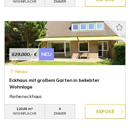
WOHNFLÄCHE
ZIMMER
NEU
629.000,- €
Neuss
Eckhaus mit großem Garten in beliebter
Wohnlage
Reiheneckhaus
120,06 m²
4
WOHNFLÄCHE
ZIMMER