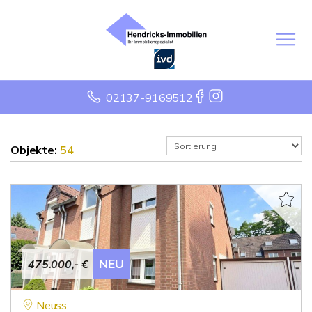
02137-9169512
Objekte:
54
NEU
475.000,- €
Neuss