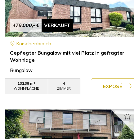
479.000,- €
VERKAUFT
Korschenbroich
Gepflegter Bungalow mit viel Platz in gefragter
Wohnlage
Bungalow
132,38 m²
4
WOHNFLÄCHE
ZIMMER