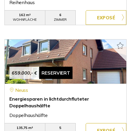
Reihenhaus
162 m²
6
WOHNFLÄCHE
ZIMMER
659.000,- €
RESERVIERT
Neuss
Energiesparen in lichtdurchfluteter
Doppelhaushälfte
Doppelhaushälfte
135,75 m²
5