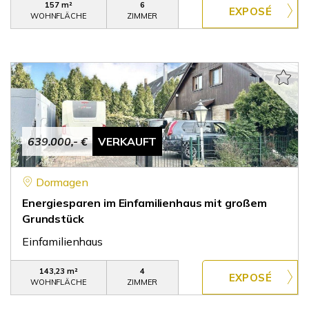
157 m²
6
WOHNFLÄCHE
ZIMMER
639.000,- €
VERKAUFT
Dormagen
Energiesparen im Einfamilienhaus mit großem
Grundstück
Einfamilienhaus
143,23 m²
4
WOHNFLÄCHE
ZIMMER