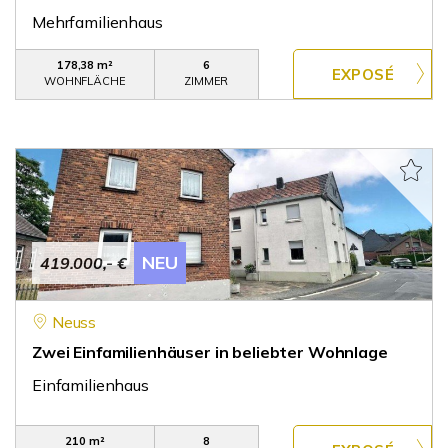
Mehrfamilienhaus
178,38 m²
6
WOHNFLÄCHE
ZIMMER
NEU
419.000,- €
Neuss
Zwei Einfamilienhäuser in beliebter Wohnlage
Einfamilienhaus
210 m²
8