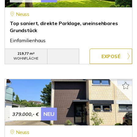
Neuss
Top saniert, direkte Parklage, uneinsehbares
Grundstück
Einfamilienhaus
219,77 m²
WOHNFLÄCHE
NEU
379.000,- €
Neuss