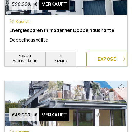
598.000,- €
VERKAUFT
Kaarst
Energiesparen in moderner Doppelhaushälfte
Doppelhaushälfte
135 m²
4
WOHNFLÄCHE
ZIMMER
649.000,- €
VERKAUFT