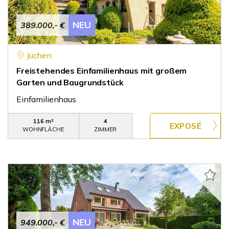
NEU
389.000,- €
Jüchen
Freistehendes Einfamilienhaus mit großem
Garten und Baugrundstück
Einfamilienhaus
116 m²
4
WOHNFLÄCHE
ZIMMER
NEU
949.000,- €