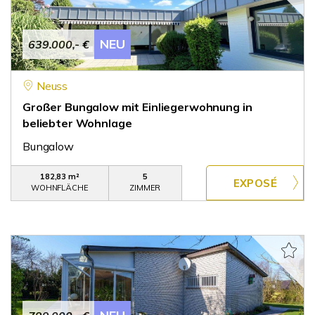
NEU
639.000,- €
Neuss
Großer Bungalow mit Einliegerwohnung in
beliebter Wohnlage
Bungalow
182,83 m²
5
WOHNFLÄCHE
ZIMMER