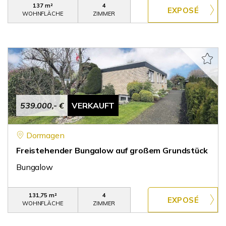
137 m²
4
WOHNFLÄCHE
ZIMMER
539.000,- €
VERKAUFT
Dormagen
Freistehender Bungalow auf großem Grundstück
Bungalow
131,75 m²
4
WOHNFLÄCHE
ZIMMER