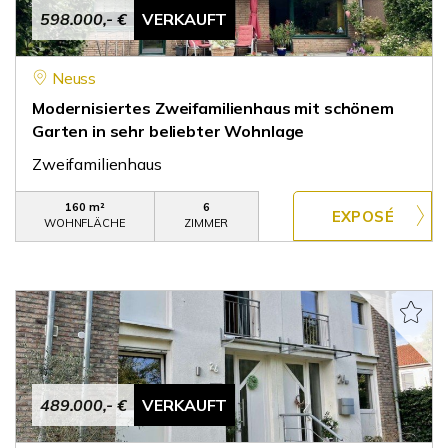
598.000,- €
VERKAUFT
Neuss
Modernisiertes Zweifamilienhaus mit schönem
Garten in sehr beliebter Wohnlage
Zweifamilienhaus
160 m²
6
WOHNFLÄCHE
ZIMMER
489.000,- €
VERKAUFT