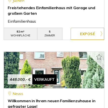
Jüchen
Freistehendes Einfamilienhaus mit Garage und
großem Garten
Einfamilienhaus
82 m²
5
WOHNFLÄCHE
ZIMMER
448.000,- €
VERKAUFT
Neuss
Willkommen in Ihrem neuen Familienzuhause in
gefragter Lage!