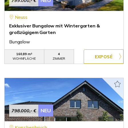
NEU
799.000,- €
Neuss
Exklusiver Bungalow mit Wintergarten &
großzügigem Garten
Bungalow
160,89 m²
4
WOHNFLÄCHE
ZIMMER
NEU
798.000,- €
Korschenbroich