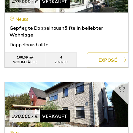
439.000,- €
VERKAUFT
Neuss
Gepflegte Doppelhaushälfte in beliebter
Wohnlage
Doppelhaushälfte
108,09 m²
4
WOHNFLÄCHE
ZIMMER
320.000,- €
VERKAUFT