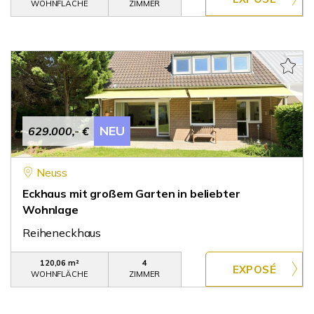
WOHNFLÄCHE
ZIMMER
NEU
629.000,- €
Neuss
Eckhaus mit großem Garten in beliebter
Wohnlage
Reiheneckhaus
120,06 m²
4
WOHNFLÄCHE
ZIMMER