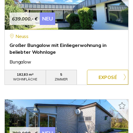
NEU
639.000,- €
Neuss
Großer Bungalow mit Einliegerwohnung in
beliebter Wohnlage
Bungalow
182,83 m²
5
WOHNFLÄCHE
ZIMMER