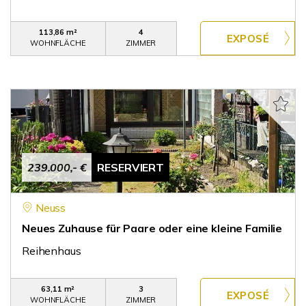
113,86 m²
4
WOHNFLÄCHE
ZIMMER
239.000,- €
RESERVIERT
Neuss
Neues Zuhause für Paare oder eine kleine Familie
Reihenhaus
63,11 m²
3
WOHNFLÄCHE
ZIMMER