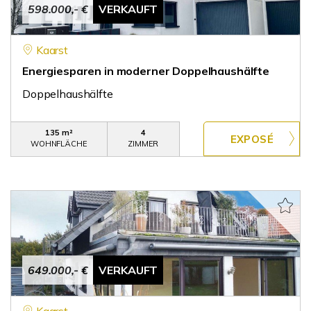
598.000,- €
VERKAUFT
Kaarst
Energiesparen in moderner Doppelhaushälfte
Doppelhaushälfte
135 m²
4
WOHNFLÄCHE
ZIMMER
649.000,- €
VERKAUFT