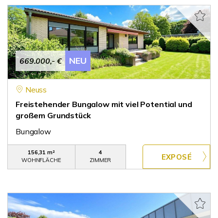
NEU
669.000,- €
Neuss
Freistehender Bungalow mit viel Potential und
großem Grundstück
Bungalow
156,31 m²
4
WOHNFLÄCHE
ZIMMER