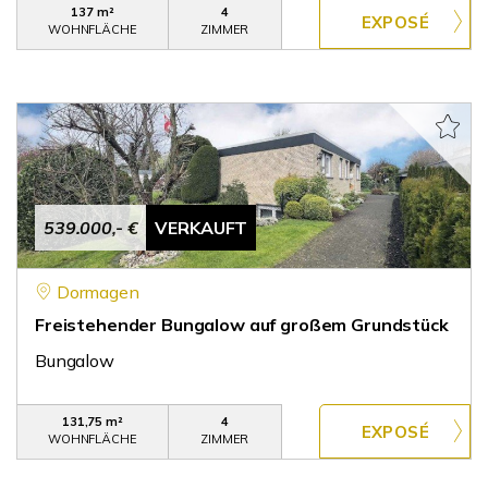
137 m²
4
WOHNFLÄCHE
ZIMMER
539.000,- €
VERKAUFT
Dormagen
Freistehender Bungalow auf großem Grundstück
Bungalow
131,75 m²
4
WOHNFLÄCHE
ZIMMER