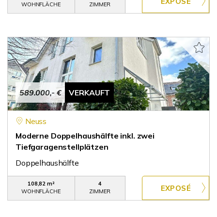
WOHNFLÄCHE
ZIMMER
589.000,- €
VERKAUFT
Neuss
Moderne Doppelhaushälfte inkl. zwei
Tiefgaragenstellplätzen
Doppelhaushälfte
108,82 m²
4
WOHNFLÄCHE
ZIMMER