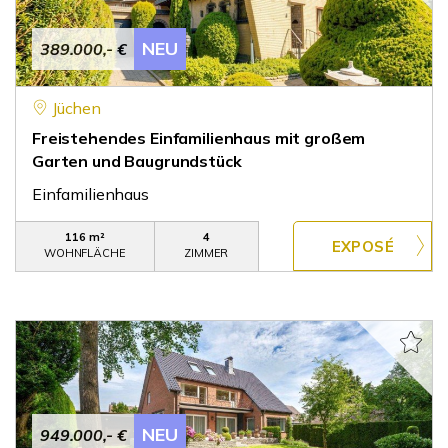
NEU
389.000,- €
Jüchen
Freistehendes Einfamilienhaus mit großem
Garten und Baugrundstück
Einfamilienhaus
116 m²
4
WOHNFLÄCHE
ZIMMER
NEU
949.000,- €