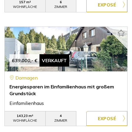
157 m²
6
WOHNFLÄCHE
ZIMMER
639.000,- €
VERKAUFT
Dormagen
Energiesparen im Einfamilienhaus mit großem
Grundstück
Einfamilienhaus
143,23 m²
4
WOHNFLÄCHE
ZIMMER