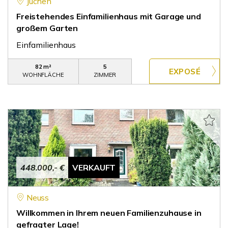
Jüchen
Freistehendes Einfamilienhaus mit Garage und
großem Garten
Einfamilienhaus
82 m²
5
WOHNFLÄCHE
ZIMMER
448.000,- €
VERKAUFT
Neuss
Willkommen in Ihrem neuen Familienzuhause in
gefragter Lage!