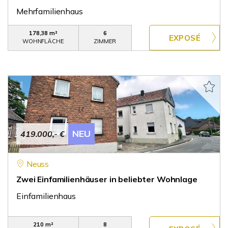
Mehrfamilienhaus
178,38 m²
6
WOHNFLÄCHE
ZIMMER
NEU
419.000,- €
Neuss
Zwei Einfamilienhäuser in beliebter Wohnlage
Einfamilienhaus
210 m²
8