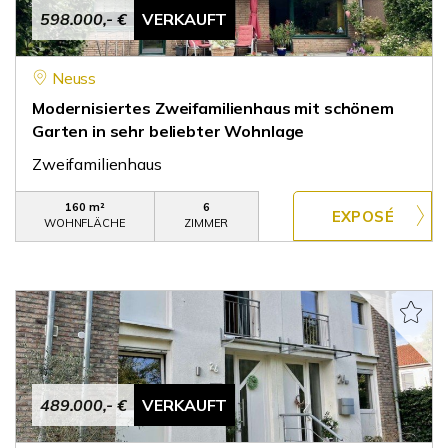
598.000,- €
VERKAUFT
Neuss
Modernisiertes Zweifamilienhaus mit schönem
Garten in sehr beliebter Wohnlage
Zweifamilienhaus
160 m²
6
WOHNFLÄCHE
ZIMMER
489.000,- €
VERKAUFT