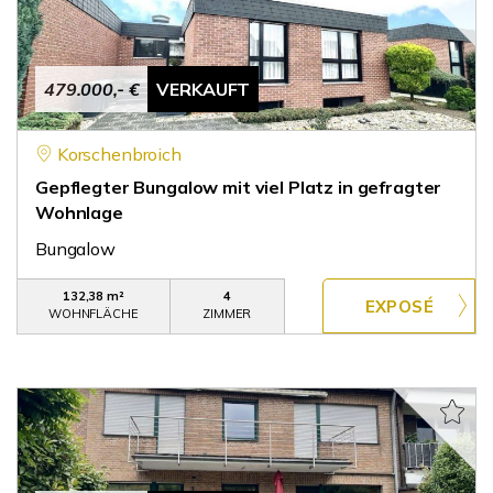
479.000,- €
VERKAUFT
Korschenbroich
Gepflegter Bungalow mit viel Platz in gefragter
Wohnlage
Bungalow
132,38 m²
4
WOHNFLÄCHE
ZIMMER