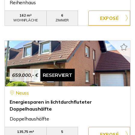
Reihenhaus
162 m²
6
WOHNFLÄCHE
ZIMMER
659.000,- €
RESERVIERT
Neuss
Energiesparen in lichtdurchfluteter
Doppelhaushälfte
Doppelhaushälfte
135,75 m²
5