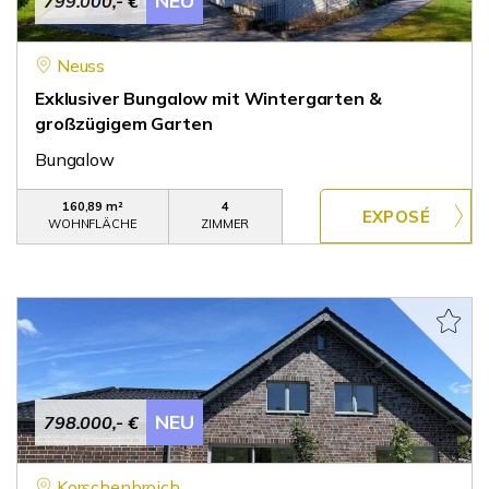
NEU
799.000,- €
Neuss
Exklusiver Bungalow mit Wintergarten &
großzügigem Garten
Bungalow
160,89 m²
4
WOHNFLÄCHE
ZIMMER
NEU
798.000,- €
Korschenbroich