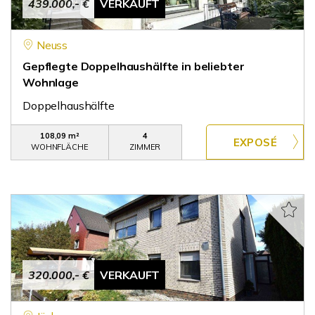
439.000,- €
VERKAUFT
Neuss
Gepflegte Doppelhaushälfte in beliebter
Wohnlage
Doppelhaushälfte
108,09 m²
4
WOHNFLÄCHE
ZIMMER
320.000,- €
VERKAUFT