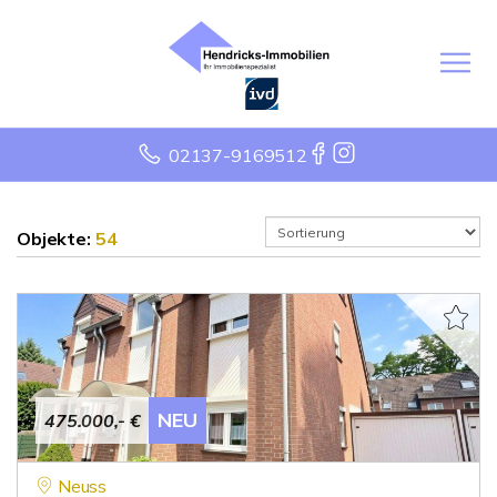
02137-9169512
Objekte:
54
NEU
475.000,- €
Neuss