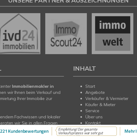
UNSERE PARTNER & AUSZEICHNUNGEN
L
INHALT
tenter
Immobilienmakler in
Start
hen wir Ihnen beim Verkauf und
Angebote
rmietung Ihrer Immobilie zur
Verkäufer & Vermieter
Käufer & Mieter
Service
sendem Fachwissen und lokaler
Über uns
beraten wir Sie in allen Fragen
Kontakt
r Haus oder Ihre Wohnung in
Empfehlung! Der gesamte
221 Kundenbewertungen
Mehr I
Verkaufsprozess war sehr gut
echen Sie uns an - wir sind für
organisiert. W...