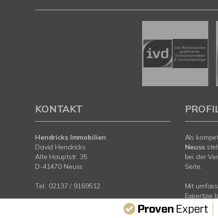
KONTAKT
PROFI
Hendricks Immobilien
Als kompe
David Hendricks
Neuss
ste
Alte Hauptstr. 35
bei der Ve
D-41470 Neuss
Seite.
Tel.:
02137 / 9169512
Mit umfas
Expertise 
Mail:
info@hendricks-immobilien.de
rund um Ih
Web:
www.hendricks-immobilien.de
Neuss. Spr