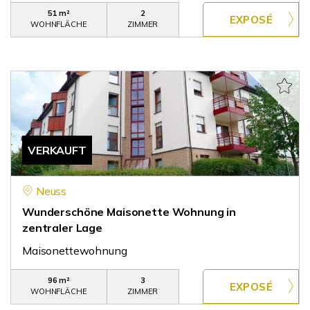
51 m²
2
WOHNFLÄCHE
ZIMMER
VERKAUFT
Neuss
Wunderschöne Maisonette Wohnung in
zentraler Lage
Maisonettewohnung
96 m²
3
WOHNFLÄCHE
ZIMMER