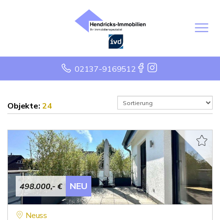
02137-9169512
Objekte:
24
NEU
498.000,- €
Neuss