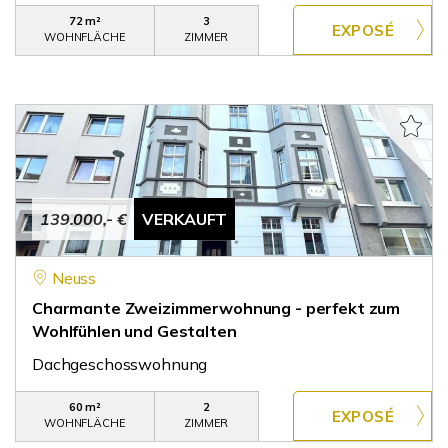
72 m²
3
WOHNFLÄCHE
ZIMMER
139.000,- €
VERKAUFT
Neuss
Charmante Zweizimmerwohnung - perfekt zum
Wohlfühlen und Gestalten
Dachgeschosswohnung
60 m²
2
WOHNFLÄCHE
ZIMMER