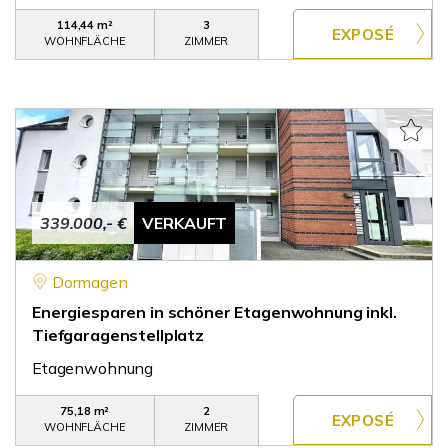
114,44 m²
3
WOHNFLÄCHE
ZIMMER
339.000,- €
VERKAUFT
Dormagen
Energiesparen in schöner Etagenwohnung inkl.
Tiefgaragenstellplatz
Etagenwohnung
75,18 m²
2
WOHNFLÄCHE
ZIMMER