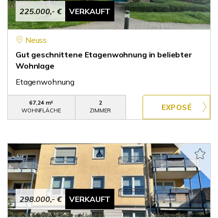
225.000,- €
VERKAUFT
Neuss
Gut geschnittene Etagenwohnung in beliebter
Wohnlage
Etagenwohnung
67,24 m²
2
WOHNFLÄCHE
ZIMMER
298.000,- €
VERKAUFT