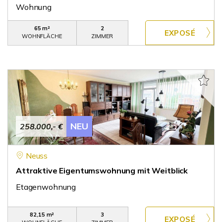
Wohnung
65 m²
2
WOHNFLÄCHE
ZIMMER
NEU
258.000,- €
Neuss
Attraktive Eigentumswohnung mit Weitblick
Etagenwohnung
82,15 m²
3