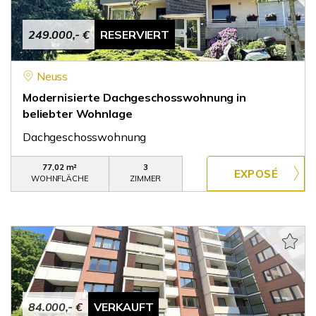
249.000,- €
RESERVIERT
Neuss
Modernisierte Dachgeschosswohnung in
beliebter Wohnlage
Dachgeschosswohnung
77,02 m²
3
WOHNFLÄCHE
ZIMMER
84.000,- €
VERKAUFT