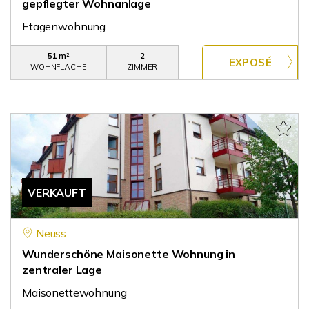
gepflegter Wohnanlage
Etagenwohnung
51 m²
2
WOHNFLÄCHE
ZIMMER
VERKAUFT
Neuss
Wunderschöne Maisonette Wohnung in
zentraler Lage
Maisonettewohnung