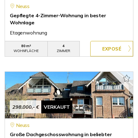
Neuss
Gepflegte 4-Zimmer-Wohnung in bester
Wohnlage
Etagenwohnung
80 m²
4
WOHNFLÄCHE
ZIMMER
298.000,- €
VERKAUFT
Neuss
Große Dachgeschosswohnung in beliebter