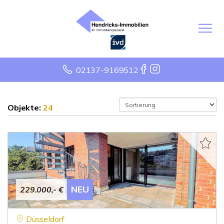
02137-9169512
Objekte:
24
NEU
229.000,- €
Düsseldorf