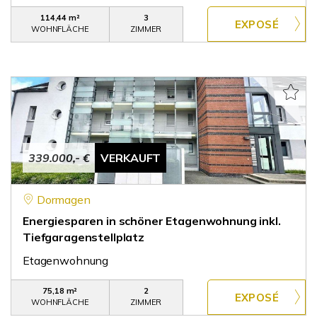
114,44 m²
3
WOHNFLÄCHE
ZIMMER
339.000,- €
VERKAUFT
Dormagen
Energiesparen in schöner Etagenwohnung inkl.
Tiefgaragenstellplatz
Etagenwohnung
75,18 m²
2
WOHNFLÄCHE
ZIMMER