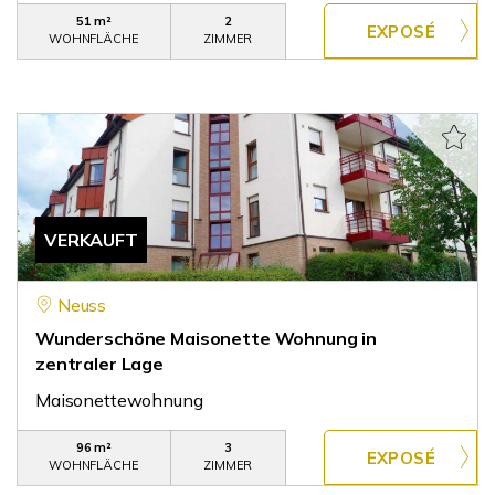
51 m²
2
WOHNFLÄCHE
ZIMMER
VERKAUFT
Neuss
Wunderschöne Maisonette Wohnung in
zentraler Lage
Maisonettewohnung
96 m²
3
WOHNFLÄCHE
ZIMMER