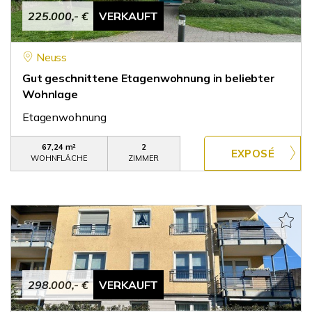
225.000,- €
VERKAUFT
Neuss
Gut geschnittene Etagenwohnung in beliebter
Wohnlage
Etagenwohnung
67,24 m²
2
WOHNFLÄCHE
ZIMMER
298.000,- €
VERKAUFT