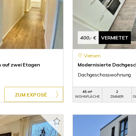
400,- €
VERMIETET
Viersen
 auf zwei Etagen
Modernisierte Dachgesc
Dachgeschosswohnung
45 m²
2
ZUM EXPOSÉ
WOHNFLÄCHE
ZIMMER
O