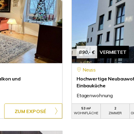
890,- €
VERMIETET
Neuss
lkon und
Hochwertige Neubauwohn
Einbauküche
Etagenwohnung
53 m²
2
ZUM EXPOSÉ
WOHNFLÄCHE
ZIMMER
O