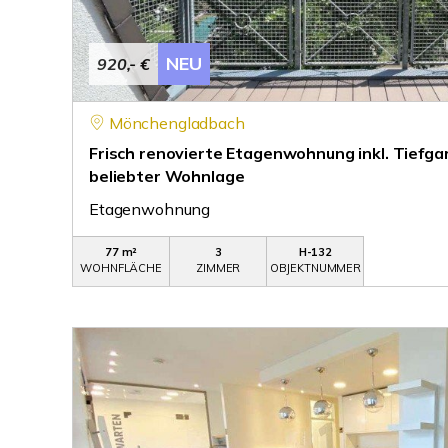
NEU
920,- €
Mönchengladbach
Frisch renovierte Etagenwohnung inkl. Tiefgar
beliebter Wohnlage
Etagenwohnung
77 m²
3
H-132
WOHNFLÄCHE
ZIMMER
OBJEKTNUMMER