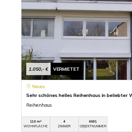
1.050,- €
VERMIETET
Neuss
Sehr schönes helles Reihenhaus in beliebter
Reihenhaus
110 m²
4
6601
WOHNFLÄCHE
ZIMMER
OBJEKTNUMMER