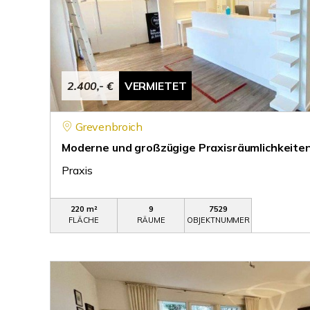
2.400,- €
VERMIETET
Grevenbroich
Moderne und großzügige Praxisräumlichkeiten
Praxis
220 m²
9
7529
FLÄCHE
RÄUME
OBJEKTNUMMER