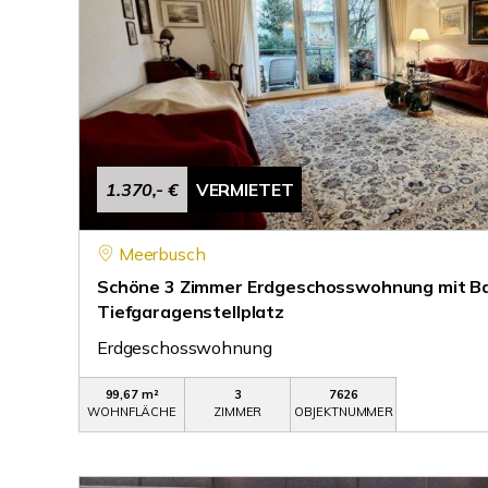
1.370,- €
VERMIETET
Meerbusch
Schöne 3 Zimmer Erdgeschosswohnung mit Ba
Tiefgaragenstellplatz
Erdgeschosswohnung
99,67 m²
3
7626
WOHNFLÄCHE
ZIMMER
OBJEKTNUMMER