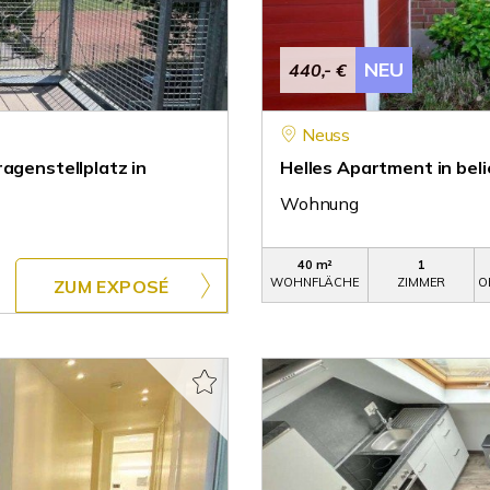
NEU
440,- €
Neuss
agenstellplatz in
Helles Apartment in bel
Wohnung
40 m²
1
WOHNFLÄCHE
ZIMMER
O
ZUM EXPOSÉ