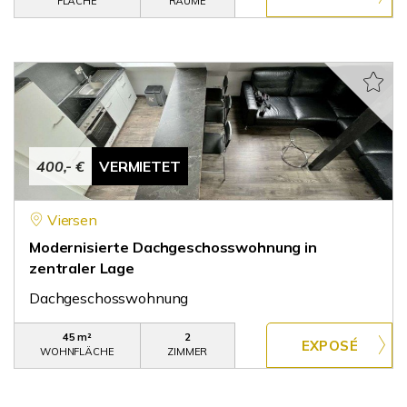
FLÄCHE
RÄUME
400,- €
VERMIETET
Viersen
Modernisierte Dachgeschosswohnung in
zentraler Lage
Dachgeschosswohnung
45 m²
2
WOHNFLÄCHE
ZIMMER