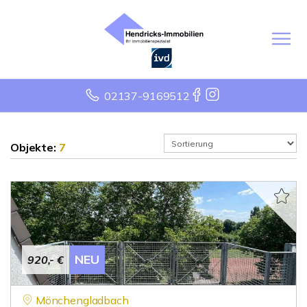
02137-9169512
Objekte:
7
NEU
920,- €
Mönchengladbach