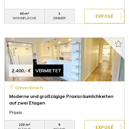
40 m²
1
WOHNFLÄCHE
ZIMMER
2.400,- €
VERMIETET
Grevenbroich
Moderne und großzügige Praxisräumlichkeiten
auf zwei Etagen
Praxis
220 m²
9