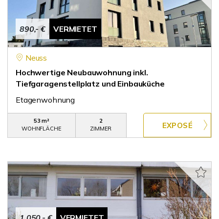
890,- €
VERMIETET
Neuss
Hochwertige Neubauwohnung inkl.
Tiefgaragenstellplatz und Einbauküche
Etagenwohnung
53 m²
2
WOHNFLÄCHE
ZIMMER
1.050,- €
VERMIETET