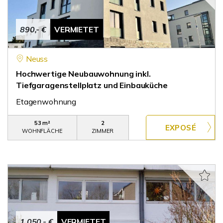
890,- €
VERMIETET
Neuss
Hochwertige Neubauwohnung inkl.
Tiefgaragenstellplatz und Einbauküche
Etagenwohnung
53 m²
2
WOHNFLÄCHE
ZIMMER
1.050,- €
VERMIETET