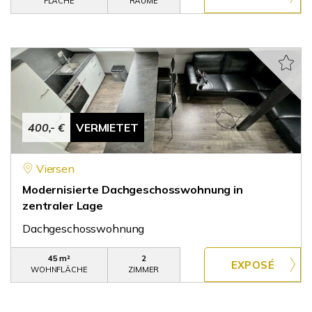
FLÄCHE
RÄUME
400,- €
VERMIETET
Viersen
Modernisierte Dachgeschosswohnung in
zentraler Lage
Dachgeschosswohnung
45 m²
2
WOHNFLÄCHE
ZIMMER