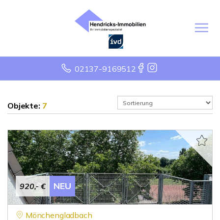
02137-9169512
Objekte:
7
NEU
920,- €
Mönchengladbach