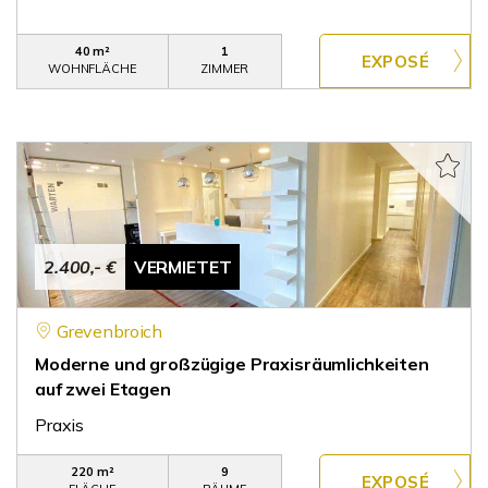
40 m²
1
WOHNFLÄCHE
ZIMMER
2.400,- €
VERMIETET
Grevenbroich
Moderne und großzügige Praxisräumlichkeiten
auf zwei Etagen
Praxis
220 m²
9