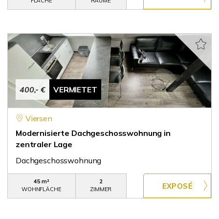
FLÄCHE
RÄUME
400,- €
VERMIETET
Viersen
Modernisierte Dachgeschosswohnung in
zentraler Lage
Dachgeschosswohnung
45 m²
2
WOHNFLÄCHE
ZIMMER