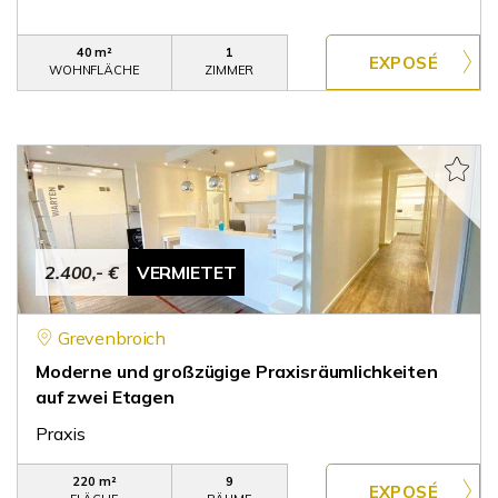
40 m²
1
WOHNFLÄCHE
ZIMMER
2.400,- €
VERMIETET
Grevenbroich
Moderne und großzügige Praxisräumlichkeiten
auf zwei Etagen
Praxis
220 m²
9