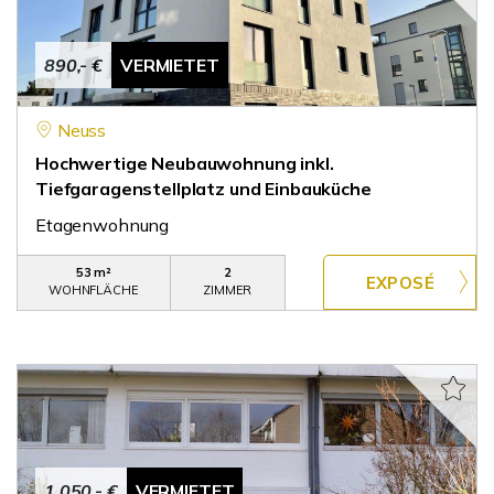
890,- €
VERMIETET
Neuss
Hochwertige Neubauwohnung inkl.
Tiefgaragenstellplatz und Einbauküche
Etagenwohnung
53 m²
2
WOHNFLÄCHE
ZIMMER
1.050,- €
VERMIETET