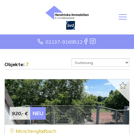
02137-9169512
Objekte:
7
NEU
920,- €
Mönchengladbach