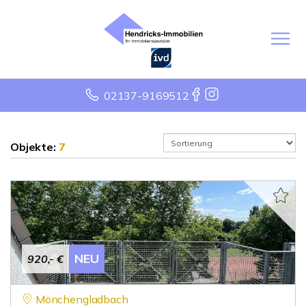
02137-9169512
Objekte:
7
NEU
920,- €
Mönchengladbach