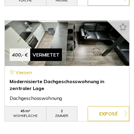
FLÄCHE
RÄUME
400,- €
VERMIETET
Viersen
Modernisierte Dachgeschosswohnung in
zentraler Lage
Dachgeschosswohnung
45 m²
2
WOHNFLÄCHE
ZIMMER