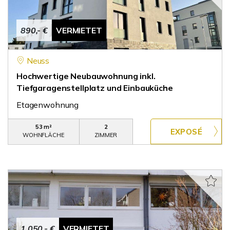
890,- €
VERMIETET
Neuss
Hochwertige Neubauwohnung inkl.
Tiefgaragenstellplatz und Einbauküche
Etagenwohnung
53 m²
2
WOHNFLÄCHE
ZIMMER
1.050,- €
VERMIETET