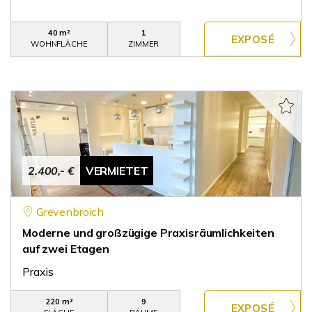
40 m²
1
WOHNFLÄCHE
ZIMMER
2.400,- €
VERMIETET
Grevenbroich
Moderne und großzügige Praxisräumlichkeiten
auf zwei Etagen
Praxis
220 m²
9