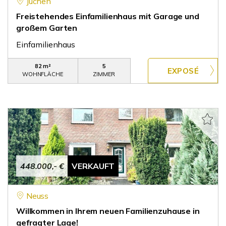
Jüchen
Freistehendes Einfamilienhaus mit Garage und
großem Garten
Einfamilienhaus
82 m²
5
WOHNFLÄCHE
ZIMMER
448.000,- €
VERKAUFT
Neuss
Willkommen in Ihrem neuen Familienzuhause in
gefragter Lage!