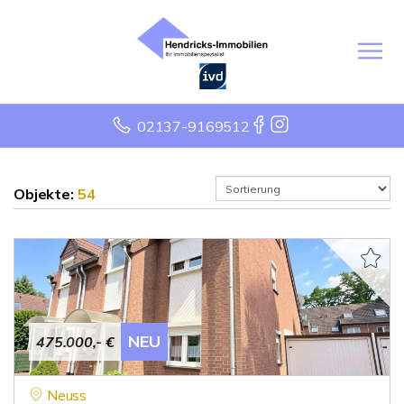
02137-9169512
Objekte:
54
NEU
475.000,- €
Neuss