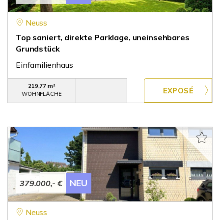
Neuss
Top saniert, direkte Parklage, uneinsehbares
Grundstück
Einfamilienhaus
219,77 m²
WOHNFLÄCHE
NEU
379.000,- €
Neuss