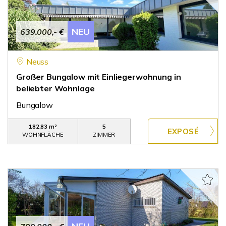
NEU
639.000,- €
Neuss
Großer Bungalow mit Einliegerwohnung in
beliebter Wohnlage
Bungalow
182,83 m²
5
WOHNFLÄCHE
ZIMMER