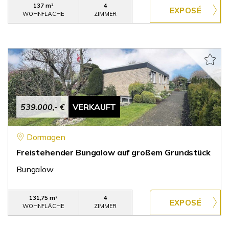
137 m²
4
WOHNFLÄCHE
ZIMMER
539.000,- €
VERKAUFT
Dormagen
Freistehender Bungalow auf großem Grundstück
Bungalow
131,75 m²
4
WOHNFLÄCHE
ZIMMER