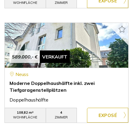
WOHNFLÄCHE
ZIMMER
589.000,- €
VERKAUFT
Neuss
Moderne Doppelhaushälfte inkl. zwei
Tiefgaragenstellplätzen
Doppelhaushälfte
108,82 m²
4
WOHNFLÄCHE
ZIMMER