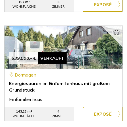
157 m²
6
WOHNFLÄCHE
ZIMMER
639.000,- €
VERKAUFT
Dormagen
Energiesparen im Einfamilienhaus mit großem
Grundstück
Einfamilienhaus
143,23 m²
4
WOHNFLÄCHE
ZIMMER