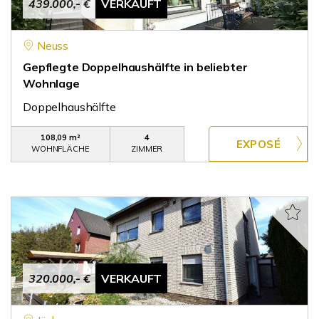
439.000,- €
VERKAUFT
Neuss
Gepflegte Doppelhaushälfte in beliebter
Wohnlage
Doppelhaushälfte
108,09 m²
4
WOHNFLÄCHE
ZIMMER
320.000,- €
VERKAUFT