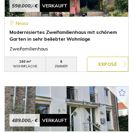
598.000,- €
VERKAUFT
Neuss
Modernisiertes Zweifamilienhaus mit schönem
Garten in sehr beliebter Wohnlage
Zweifamilienhaus
160 m²
6
WOHNFLÄCHE
ZIMMER
489.000,- €
VERKAUFT