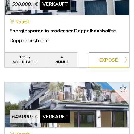
598.000,- €
VERKAUFT
Kaarst
Energiesparen in moderner Doppelhaushälfte
Doppelhaushälfte
135 m²
4
WOHNFLÄCHE
ZIMMER
649.000,- €
VERKAUFT