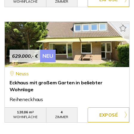
WOHNFLÄCHE
ZIMMER
NEU
629.000,- €
Neuss
Eckhaus mit großem Garten in beliebter
Wohnlage
Reiheneckhaus
120,06 m²
4
WOHNFLÄCHE
ZIMMER