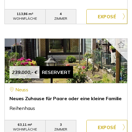
113,86 m²
4
WOHNFLÄCHE
ZIMMER
239.000,- €
RESERVIERT
Neuss
Neues Zuhause für Paare oder eine kleine Familie
Reihenhaus
63,11 m²
3
WOHNFLÄCHE
ZIMMER