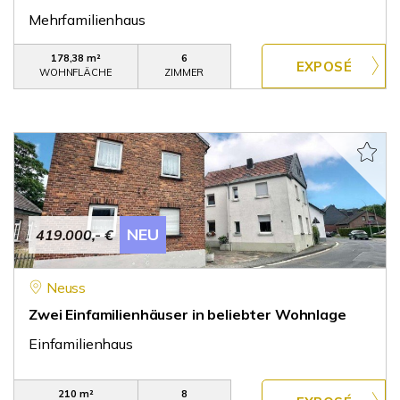
Mehrfamilienhaus
178,38 m²
6
WOHNFLÄCHE
ZIMMER
NEU
419.000,- €
Neuss
Zwei Einfamilienhäuser in beliebter Wohnlage
Einfamilienhaus
210 m²
8