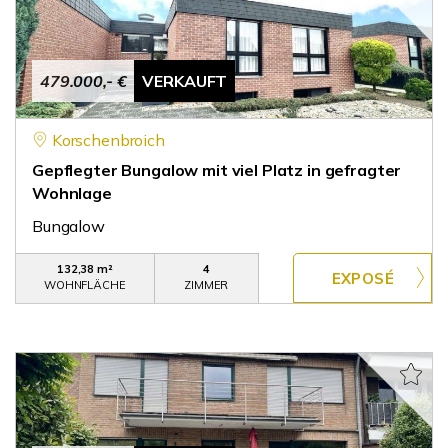
479.000,- €
VERKAUFT
Korschenbroich
Gepflegter Bungalow mit viel Platz in gefragter
Wohnlage
Bungalow
132,38 m²
4
WOHNFLÄCHE
ZIMMER