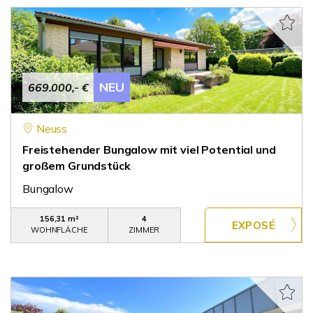
NEU
669.000,- €
Neuss
Freistehender Bungalow mit viel Potential und
großem Grundstück
Bungalow
156,31 m²
4
WOHNFLÄCHE
ZIMMER