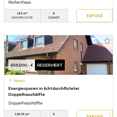
Reihenhaus
162 m²
6
WOHNFLÄCHE
ZIMMER
659.000,- €
RESERVIERT
Neuss
Energiesparen in lichtdurchfluteter
Doppelhaushälfte
Doppelhaushälfte
135,75 m²
5