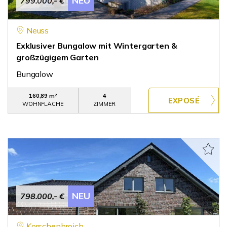
NEU
799.000,- €
Neuss
Exklusiver Bungalow mit Wintergarten &
großzügigem Garten
Bungalow
160,89 m²
4
WOHNFLÄCHE
ZIMMER
NEU
798.000,- €
Korschenbroich