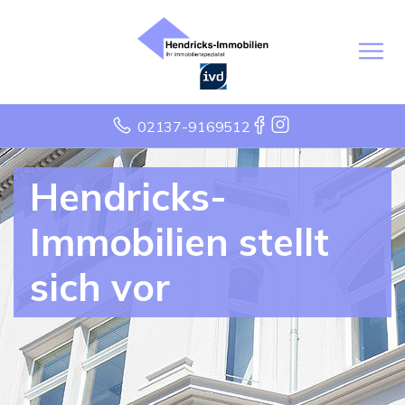
02137-9169512
Hendricks-
Immobilien stellt
sich vor