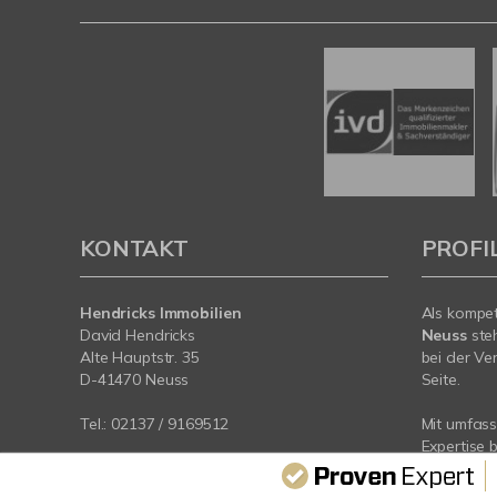
KONTAKT
PROFI
Hendricks Immobilien
Als kompe
David Hendricks
Neuss
ste
Alte Hauptstr. 35
bei der Ve
D-41470 Neuss
Seite.
Tel.:
02137 / 9169512
Mit umfas
Expertise 
Mail:
info@hendricks-immobilien.de
rund um Ih
Web:
www.hendricks-immobilien.de
Neuss. Spr