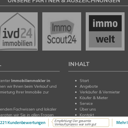
UNSERE PARTNER & AUSZEICHNUNGEN
L
INHALT
tenter
Immobilienmakler in
Start
hen wir Ihnen beim Verkauf und
Angebote
rmietung Ihrer Immobilie zur
Verkäufer & Vermieter
Käufer & Mieter
Service
sendem Fachwissen und lokaler
Über uns
beraten wir Sie in allen Fragen
Kontakt
r Haus oder Ihre Wohnung in
Empfehlung! Der gesamte
221 Kundenbewertungen
Mehr I
Verkaufsprozess war sehr gut
echen Sie uns an - wir sind für
organisiert. W...