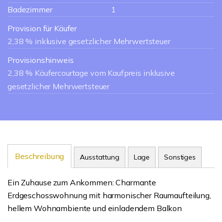
Badezimmer
1
Provision für Käufer
2,38 % inklusive gesetzlicher Mehrwertsteuer
Provisionshinweis
2,38 % Käufercourtage vom Kaufpreis inklusive
gesetzlicher Mehrwertsteuer
Beschreibung
Ausstattung
Lage
Sonstiges
Ein Zuhause zum Ankommen: Charmante
Erdgeschosswohnung mit harmonischer Raumaufteilung,
hellem Wohnambiente und einladendem Balkon