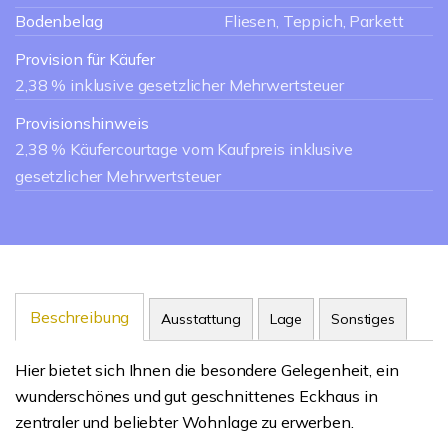
Bodenbelag
Fliesen, Teppich, Parkett
Provision für Käufer
2,38 % inklusive gesetzlicher Mehrwertsteuer
Provisionshinweis
2,38 % Käufercourtage vom Kaufpreis inklusive
gesetzlicher Mehrwertsteuer
Beschreibung
Ausstattung
Lage
Sonstiges
Hier bietet sich Ihnen die besondere Gelegenheit, ein
wunderschönes und gut geschnittenes Eckhaus in
zentraler und beliebter Wohnlage zu erwerben.