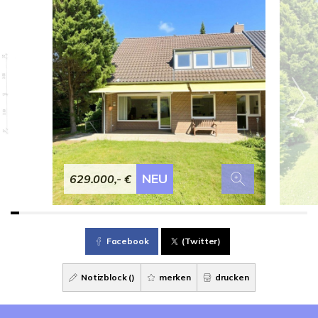
NEU
629.000,- €
Facebook
(Twitter)
Notizblock (
)
merken
drucken