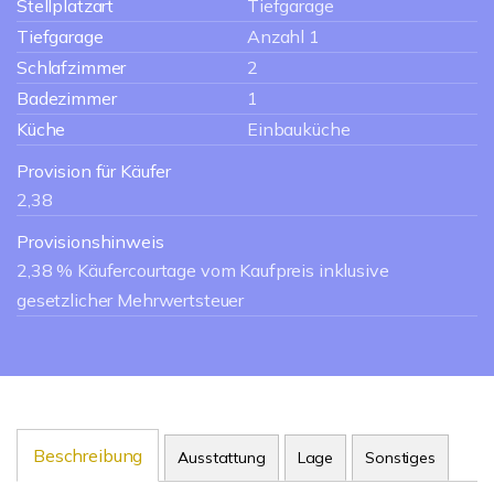
Stellplatzart
Tiefgarage
Tiefgarage
Anzahl 1
Schlafzimmer
2
Badezimmer
1
Küche
Einbauküche
Provision für Käufer
2,38
Provisionshinweis
2,38 % Käufercourtage vom Kaufpreis inklusive
gesetzlicher Mehrwertsteuer
Beschreibung
Ausstattung
Lage
Sonstiges