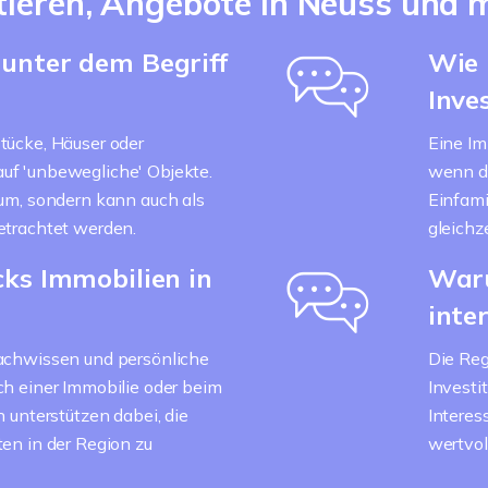
tieren, Angebote in Neuss und 
unter dem Begriff
Wie 
Inve
tücke, Häuser oder
Eine Im
uf 'unbewegliche' Objekte.
wenn di
aum, sondern kann auch als
Einfami
etrachtet werden.
gleichze
ks Immobilien in
Waru
inte
Fachwissen und persönliche
Die Reg
ch einer Immobilie oder beim
Investi
n unterstützen dabei, die
Interes
en in der Region zu
wertvo