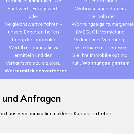
Hendricks Immobilien! Ob
Pflichten eines
Sachwert-, Ertragswert-
Wohnungseigentümers
oder
innerhalb der
Vergleichswertverfahren -
Wohnungseigentümergemei
unsere Experten helfen
(WEG). Ob Vermietung,
Ihnen, den optimalen
Verkauf oder Vererbung -
Wert Ihrer Immobilie zu
wir erläutern Ihnen, wie
ermitteln und den
Sie Ihre Immobilie optimal
Verkaufspreis zu erzielen...
nut...
Wohnungseigentum
Wertermittlungsverfahren
n und Anfragen
m mit unserem Immobilienmakler in Kontakt zu treten.