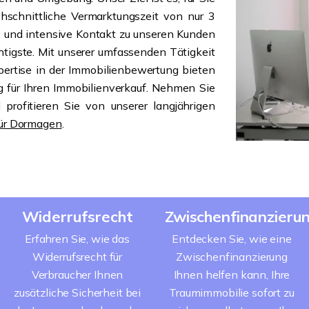
chschnittliche Vermarktungszeit von nur 3
e und intensive Kontakt zu unseren Kunden
htigste. Mit unserer umfassenden Tätigkeit
ertise in der Immobilienbewertung bieten
g für Ihren Immobilienverkauf. Nehmen Sie
 profitieren Sie von unserer langjährigen
für Dormagen
.
Widerrufsrecht
Zwischenfinanzieru
Erfahren Sie, wie das
Entdecken Sie, wie eine
Widerrufsrecht für
Zwischenfinanzierung
Verbraucher Ihnen
Ihnen helfen kann, Ihre
zusätzliche Sicherheit bei
Traumimmobilie sofort zu