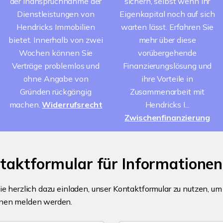
der Inanspruchnahme der
sichern, selbst wenn Ihr
Dienstleistungen von
Eigenkapital noch auf sich
Hendricks Immobilien
warten lässt. Erfahren Sie
bietet. Innerhalb von zwei
mehr über diese
Wochen können Sie
vorübergehende
Verträge problemlos und
Finanzierungslösung und
ohne Angabe von
ihre Vorteile in
Gründen rückgängig
Zusammenarbeit mit
machen.
Widerrufsrecht
Hendricks I...
Zwischenfinanzierung
ntaktformular für Informatione
ie herzlich dazu einladen, unser Kontaktformular zu nutzen, u
hnen melden werden.