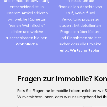
und Immobilienbewertung
in Neuss, um die
entscheidend ist. In
finanziellen Aspekte von
unserem Artikel erklären
Kauf, Verkauf und
wir, welche Räume zur
Verwaltung präzise zu
"reinen Wohnfläche"
steuern. Mit detaillierten
zählen und welche
Prognosen über Kosten
ausgeschlossen bleiben.
und Einnahmen stellt er
Wohnfläche
sicher, dass alle Projekte
erfo...
Wirtschaftsplan
Fragen zur Immobilie? Ko
Falls Sie Fragen zur Immobilie haben, möchten wir S
Wir versichern Ihnen, dass wir uns umgehend bei I