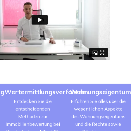
ng
Wertermittlungsverfahren
Wohnungseigentum
Entdecken Sie die
Erfahren Sie alles über die
entscheidenden
wesentlichen Aspekte
Methoden zur
des Wohnungseigentums
Immobilienbewertung bei
und die Rechte sowie