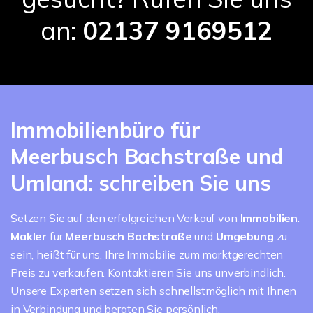
an:
02137 9169512
Immobilienbüro für
Meerbusch Bachstraße und
Umland: schreiben Sie uns
Setzen Sie auf den erfolgreichen Verkauf von
Immobilien
.
Makler
für
Meerbusch Bachstraße
und
Umgebung
zu
sein, heißt für uns, Ihre Immobilie zum marktgerechten
Preis zu verkaufen. Kontaktieren Sie uns unverbindlich.
Unsere Experten setzen sich schnellstmöglich mit Ihnen
in Verbindung und beraten Sie persönlich.