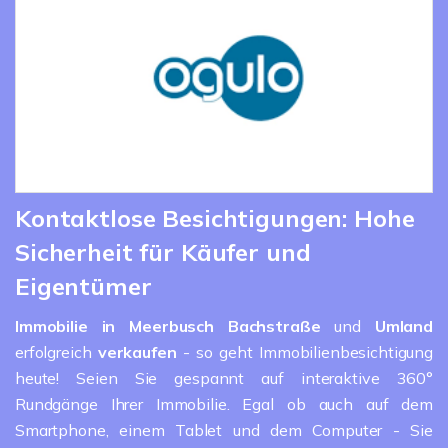
Kontaktlose Besichtigungen: Hohe
Sicherheit für Käufer und
Eigentümer
Immobilie in Meerbusch Bachstraße
und
Umland
erfolgreich
verkaufen
- so geht Immobilienbesichtigung
heute! Seien Sie gespannt auf interaktive 360°
Rundgänge Ihrer Immobilie. Egal ob auch auf dem
Smartphone, einem Tablet und dem Computer - Sie