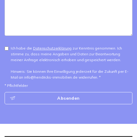
Ich habe die
Datenschutzerklärung
zur Kenntnis genommen. Ich
stimme zu, dass meine Angaben und Daten zur Beantwortung
meiner Anfrage elektronisch erhoben und gespeichert werden.
Hinweis: Sie können Ihre Einwilligung jederzeit für die Zukunft per E-
Mail an info@hendricks-immobilien.de widerrufen. *
* Pflichtfelder
Absenden