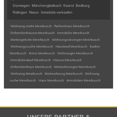
Dormagen
Mönchengladbach
Kaarst
Bedburg
Ratingen
Neuss
Immobilie verkaufen
Wohnung miete Meerbusch
Reihenhaus Meerbusch
Einfamilienhäuser Meerbusch
Immobilie Meerbusch
Mietangebote Meerbusch
Wohnungsanzeigen Meerbusch
Wohnungssuche Meerbusch
Hauskauf Meerbusch
kaufen
Meerbusch
Immo Meerbusch
Wohnungen Meerbusch
Immobilienkauf Meerbusch
Häuser Meerbusch
Einfamilienhaus Meerbusch
Mietwohnungen Meerbusch
Wohnung Meerbusch
Mietwohnung Meerbusch
Wohnung
suche Meerbusch
Haus Meerbusch
Immobilien Meerbusch
UNSERE PARTNER &