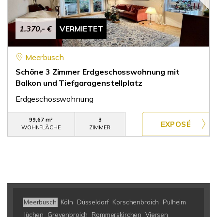
1.370,- €
VERMIETET
Meerbusch
Schöne 3 Zimmer Erdgeschosswohnung mit
Balkon und Tiefgaragenstellplatz
Erdgeschosswohnung
99,67 m²
3
WOHNFLÄCHE
ZIMMER
Meerbusch
Köln
Düsseldorf
Korschenbroich
Pulheim
Jüchen
Grevenbroich
Rommerskirchen
Viersen