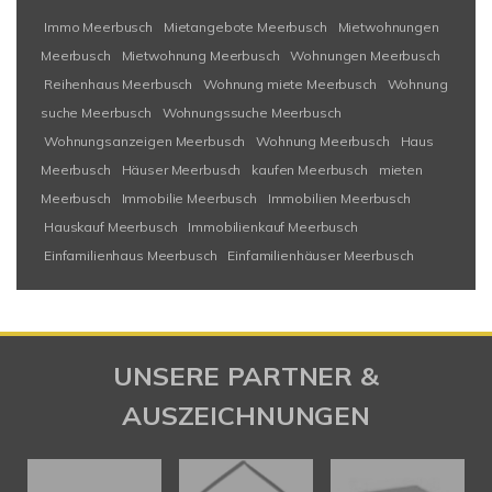
Immo Meerbusch
Mietangebote Meerbusch
Mietwohnungen
Meerbusch
Mietwohnung Meerbusch
Wohnungen Meerbusch
Reihenhaus Meerbusch
Wohnung miete Meerbusch
Wohnung
suche Meerbusch
Wohnungssuche Meerbusch
Wohnungsanzeigen Meerbusch
Wohnung Meerbusch
Haus
Meerbusch
Häuser Meerbusch
kaufen Meerbusch
mieten
Meerbusch
Immobilie Meerbusch
Immobilien Meerbusch
Hauskauf Meerbusch
Immobilienkauf Meerbusch
Einfamilienhaus Meerbusch
Einfamilienhäuser Meerbusch
UNSERE PARTNER &
AUSZEICHNUNGEN