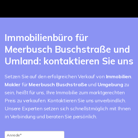
Immobilienbüro für
Meerbusch Buschstraße und
Umland: kontaktieren Sie uns
Setzen Sie auf den erfolgreichen Verkauf von
Immobilien
.
Makler
für
Meerbusch Buschstraße
und
Umgebung
zu
sein, heißt für uns, Ihre Immobilie zum marktgerechten
Preis zu verkaufen. Kontaktieren Sie uns unverbindlich.
Unsere Experten setzen sich schnellstmöglich mit Ihnen
in Verbindung und beraten Sie persönlich.