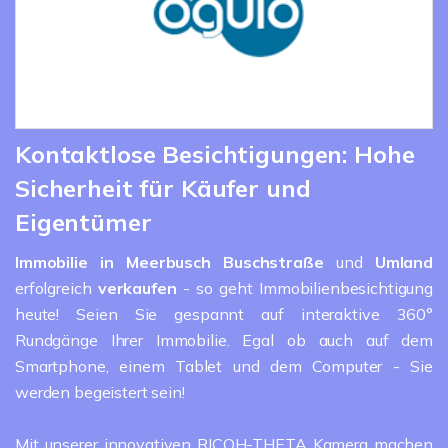
Kontaktlose Besichtigungen: Hohe
Sicherheit für Käufer und
Eigentümer
Immobilie in Meerbusch Buschstraße
und
Umland
erfolgreich
verkaufen
- so geht Immobilienbesichtigung
heute! Seien Sie gespannt auf interaktive 360°
Rundgänge Ihrer Immobilie. Egal ob auch auf dem
Smartphone, einem Tablet und dem Computer - Sie
werden begeistert sein!
Mit unserer innovativen RICOH-THETA Kamera machen