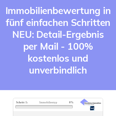
Immobilienbewertung in
fünf einfachen Schritten
NEU: Detail-Ergebnis
per Mail - 100%
kostenlos und
unverbindlich