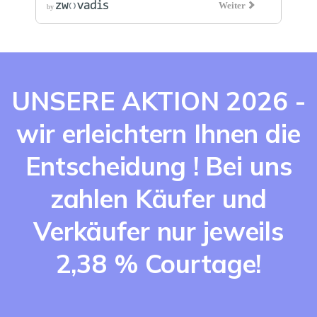
UNSERE AKTION 2026 -
wir erleichtern Ihnen die
Entscheidung ! Bei uns
zahlen Käufer und
Verkäufer nur jeweils
2,38 % Courtage!