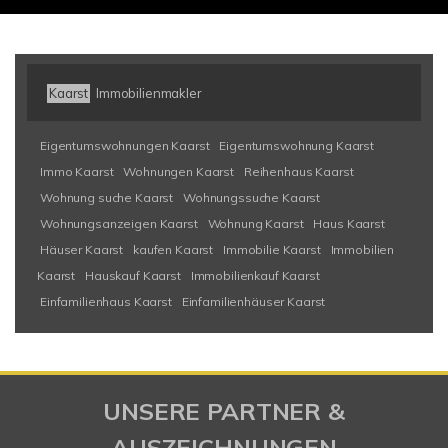
Kaarst
Immobilienmakler
Eigentumswohnungen Kaarst
Eigentumswohnung Kaarst
Immo Kaarst
Wohnungen Kaarst
Reihenhaus Kaarst
Wohnung suche Kaarst
Wohnungssuche Kaarst
Wohnungsanzeigen Kaarst
Wohnung Kaarst
Haus Kaarst
Häuser Kaarst
kaufen Kaarst
Immobilie Kaarst
Immobilien
Kaarst
Hauskauf Kaarst
Immobilienkauf Kaarst
Einfamilienhaus Kaarst
Einfamilienhäuser Kaarst
UNSERE PARTNER &
AUSZEICHNUNGEN