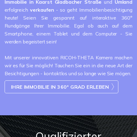
Immobilie in Kaarst Gladbacher Straße
und
Umland
erfolgreich
verkaufen
- so geht Immobilienbesichtigung
heute! Seien Sie gespannt auf interaktive 360°
Rundgänge Ihrer Immobilie. Egal ob auch auf dem
Smartphone, einem Tablet und dem Computer - Sie
werden begeistert sein!
Mit unserer innovativen RICOH-THETA Kamera machen
wir es für Sie möglich! Tauchen Sie ein in die neue Art der
Besichtigungen - kontaktlos und so lange wie Sie mögen.
IHRE IMMOBILIE IN 360° GRAD ERLEBEN
Qualifizierter