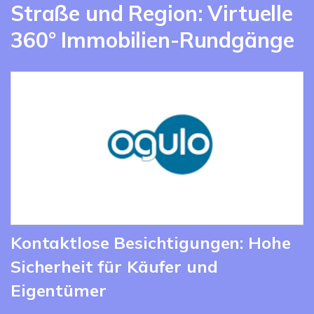
Straße und Region: Virtuelle
360° Immobilien-Rundgänge
Kontaktlose Besichtigungen: Hohe
Sicherheit für Käufer und
Eigentümer