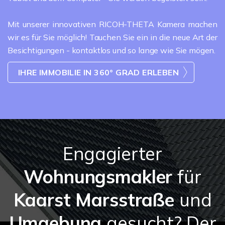
Mit unserer innovativen RICOH-THETA Kamera machen
wir es für Sie möglich! Tauchen Sie ein in die neue Art der
Besichtigungen - kontaktlos und so lange wie Sie mögen.
IHRE IMMOBILIE IN 360° GRAD ERLEBEN
Engagierter
Wohnungsmakler
für
Kaarst Marsstraße
und
Umgebung
gesucht? Der