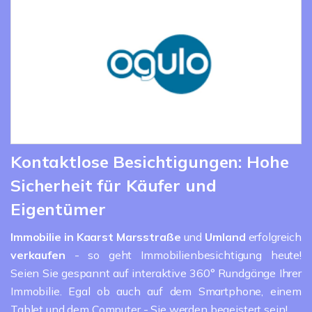
Kontaktlose Besichtigungen: Hohe
Sicherheit für Käufer und
Eigentümer
Immobilie in Kaarst Marsstraße
und
Umland
erfolgreich
verkaufen
- so geht Immobilienbesichtigung heute!
Seien Sie gespannt auf interaktive 360° Rundgänge Ihrer
Immobilie. Egal ob auch auf dem Smartphone, einem
Tablet und dem Computer - Sie werden begeistert sein!