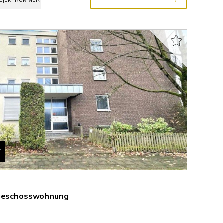
BJEKTNUMMER
T
dgeschosswohnung