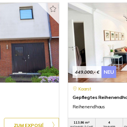
NEU
449.000,- €
Kaarst
Gepflegtes Reihenendh
Reihenendhaus
113,86 m²
4
ZUM EXPOSÉ