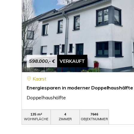
598.000,- €
VERKAUFT
Kaarst
Energiesparen in moderner Doppelhaushälfte
Doppelhaushälfte
135 m²
4
7646
WOHNFLÄCHE
ZIMMER
OBJEKTNUMMER