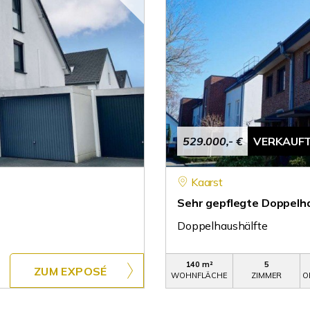
529.000,- €
VERKAUF
Kaarst
Sehr gepflegte Doppelha
Doppelhaushälfte
140 m²
5
ZUM EXPOSÉ
WOHNFLÄCHE
ZIMMER
O