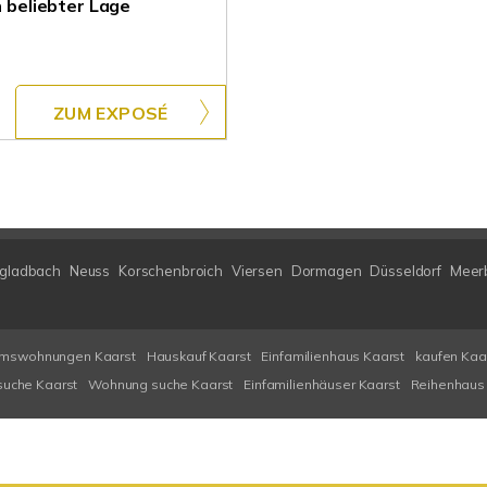
n beliebter Lage
ZUM EXPOSÉ
gladbach
Neuss
Korschenbroich
Viersen
Dormagen
Düsseldorf
Meer
umswohnungen Kaarst
Hauskauf Kaarst
Einfamilienhaus Kaarst
kaufen Kaa
uche Kaarst
Wohnung suche Kaarst
Einfamilienhäuser Kaarst
Reihenhaus