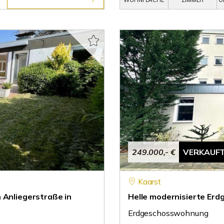
WOHNFLÄCHE
ZIMMER
O
249.000,- €
VERKAUF
Kaarst
 Anliegerstraße in
Helle modernisierte Er
Erdgeschosswohnung