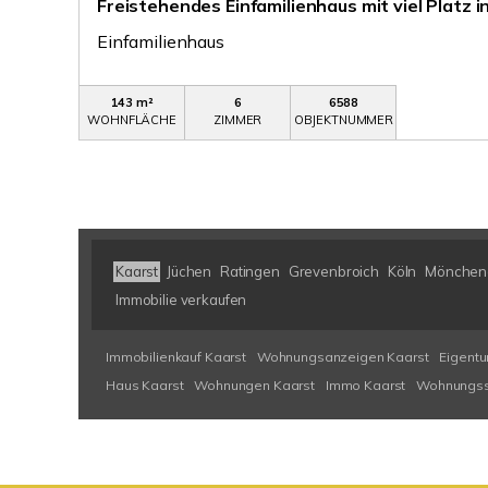
Freistehendes Einfamilienhaus mit viel Platz i
Einfamilienhaus
143 m²
6
6588
WOHNFLÄCHE
ZIMMER
OBJEKTNUMMER
Kaarst
Jüchen
Ratingen
Grevenbroich
Köln
Mönchen
Immobilie verkaufen
Immobilienkauf Kaarst
Wohnungsanzeigen Kaarst
Eigent
Haus Kaarst
Wohnungen Kaarst
Immo Kaarst
Wohnungss