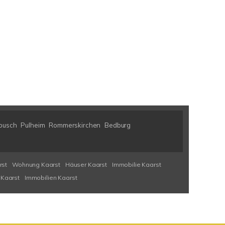
busch
Pulheim
Rommerskirchen
Bedburg
rst
Wohnung Kaarst
Häuser Kaarst
Immobilie Kaarst
 Kaarst
Immobilien Kaarst