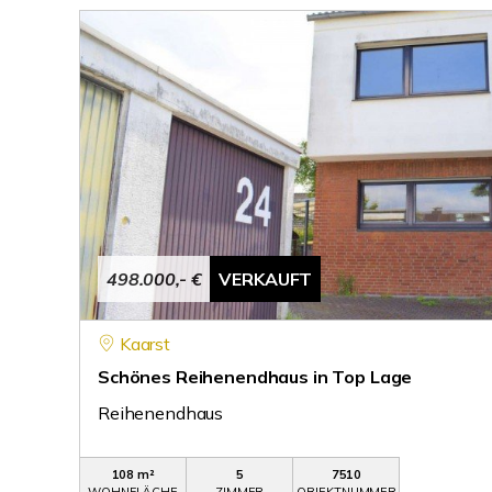
498.000,- €
VERKAUFT
Kaarst
Schönes Reihenendhaus in Top Lage
Reihenendhaus
108 m²
5
7510