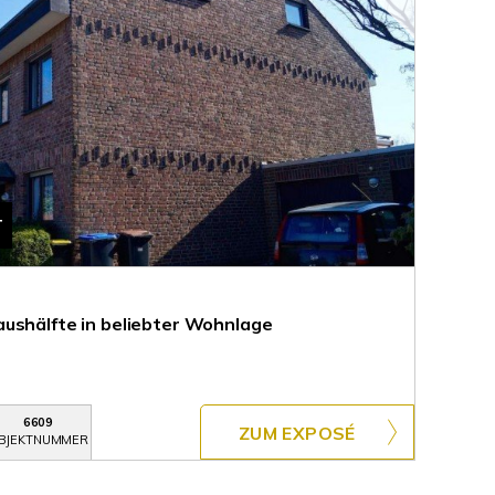
T
ushälfte in beliebter Wohnlage
6609
ZUM EXPOSÉ
BJEKTNUMMER