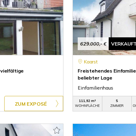
629.000,- €
VERKAUF
Kaarst
ielfältige
Freistehendes Einfamili
beliebter Lage
Einfamilienhaus
111,92 m²
5
ZUM EXPOSÉ
WOHNFLÄCHE
ZIMMER
O