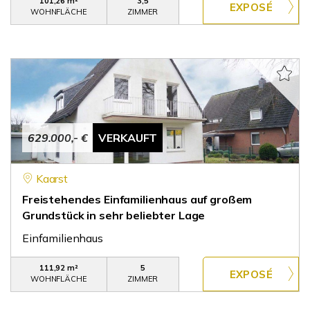
101,26 m²
3,5
WOHNFLÄCHE
ZIMMER
629.000,- €
VERKAUFT
Kaarst
Freistehendes Einfamilienhaus auf großem
Grundstück in sehr beliebter Lage
Einfamilienhaus
111,92 m²
5
WOHNFLÄCHE
ZIMMER