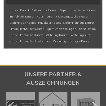
Häuser Kaarst
Reihenhaus Kaarst
Eigentumswohnung Kaarst
Immobilien Kaarst
Haus Kaarst
Wohnungssuche Kaarst
Wohnungen Kaarst
Hauskauf Kaarst
Einfamilienhaus Kaarst
Einfamilienhäuser Kaarst
Eigentumswohnungen Kaarst
Immo
Kaarst
Immobilie Kaarst
Wohnung Kaarst
Wohnung suche
Kaarst
Immobilienkauf Kaarst
Wohnungsanzeigen Kaarst
UNSERE PARTNER &
AUSZEICHNUNGEN