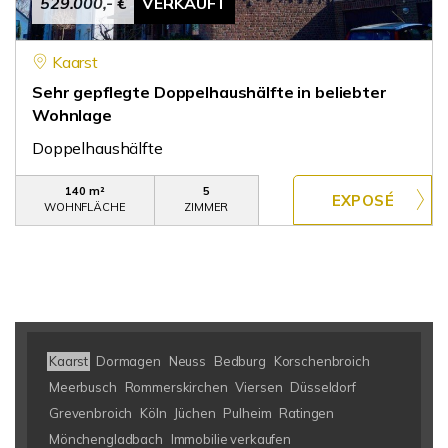
529.000,- €
VERKAUFT
Kaarst
Sehr gepflegte Doppelhaushälfte in beliebter
Wohnlage
Doppelhaushälfte
140 m²
5
WOHNFLÄCHE
ZIMMER
Kaarst
Dormagen
Neuss
Bedburg
Korschenbroich
Meerbusch
Rommerskirchen
Viersen
Düsseldorf
Grevenbroich
Köln
Jüchen
Pulheim
Ratingen
Mönchengladbach
Immobilie verkaufen