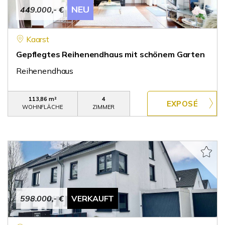
NEU
449.000,- €
Kaarst
Gepflegtes Reihenendhaus mit schönem Garten
Reihenendhaus
113,86 m²
4
WOHNFLÄCHE
ZIMMER
598.000,- €
VERKAUFT