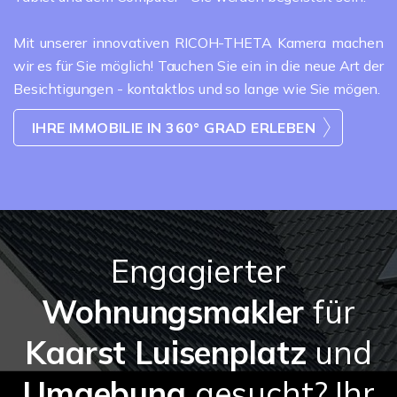
Mit unserer innovativen RICOH-THETA Kamera machen
wir es für Sie möglich! Tauchen Sie ein in die neue Art der
Besichtigungen - kontaktlos und so lange wie Sie mögen.
IHRE IMMOBILIE IN 360° GRAD ERLEBEN
Engagierter
Wohnungsmakler
für
Kaarst Luisenplatz
und
Umgebung
gesucht? Ihr