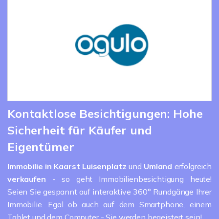
Kontaktlose Besichtigungen: Hohe
Sicherheit für Käufer und
Eigentümer
Immobilie in Kaarst Luisenplatz
und
Umland
erfolgreich
verkaufen
- so geht Immobilienbesichtigung heute!
Seien Sie gespannt auf interaktive 360° Rundgänge Ihrer
Immobilie. Egal ob auch auf dem Smartphone, einem
Tablet und dem Computer - Sie werden begeistert sein!