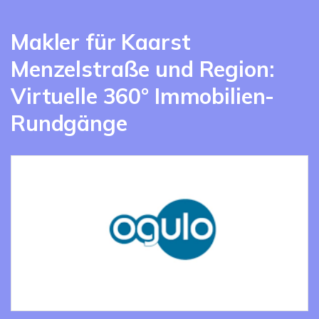
Makler für Kaarst
Menzelstraße und Region:
Virtuelle 360° Immobilien-
Rundgänge