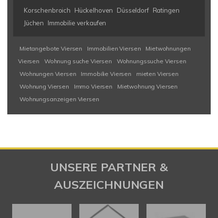
Korschenbroich
Hückelhoven
Düsseldorf
Ratingen
Jüchen
Immobilie verkaufen
Mietangebote Viersen
Immobilien Viersen
Mietwohnungen
Viersen
Wohnung suche Viersen
Wohnungssuche Viersen
Wohnungen Viersen
Immobilie Viersen
mieten Viersen
Wohnung Viersen
Immo Viersen
Mietwohnung Viersen
Wohnungsanzeigen Viersen
UNSERE PARTNER &
AUSZEICHNUNGEN