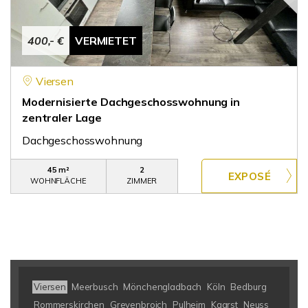
400,- €
VERMIETET
Viersen
Modernisierte Dachgeschosswohnung in
zentraler Lage
Dachgeschosswohnung
45 m²
2
WOHNFLÄCHE
ZIMMER
Viersen
Meerbusch
Mönchengladbach
Köln
Bedburg
Rommerskirchen
Grevenbroich
Pulheim
Kaarst
Neuss