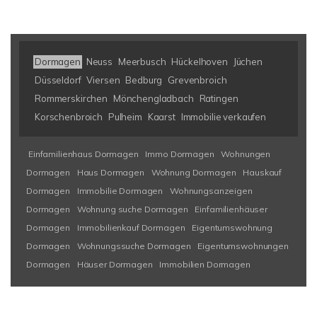
Dormagen
Neuss
Meerbusch
Hückelhoven
Jüchen
Düsseldorf
Viersen
Bedburg
Grevenbroich
Rommerskirchen
Mönchengladbach
Ratingen
Korschenbroich
Pulheim
Kaarst
Immobilie verkaufen
Einfamilienhaus Dormagen
Immo Dormagen
Wohnungen
Dormagen
Haus Dormagen
Wohnung Dormagen
Hauskauf
Dormagen
Immobilie Dormagen
Wohnungsanzeigen
Dormagen
Wohnung suche Dormagen
Einfamilienhäuser
Dormagen
Immobilienkauf Dormagen
Eigentumswohnung
Dormagen
Wohnungssuche Dormagen
Eigentumswohnungen
Dormagen
Häuser Dormagen
Immobilien Dormagen