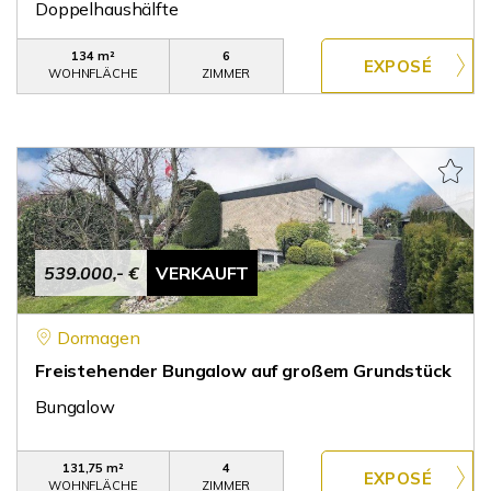
Doppelhaushälfte
134 m²
6
WOHNFLÄCHE
ZIMMER
539.000,- €
VERKAUFT
Dormagen
Freistehender Bungalow auf großem Grundstück
Bungalow
131,75 m²
4
WOHNFLÄCHE
ZIMMER