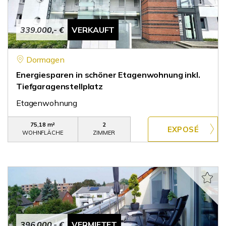
339.000,- €
VERKAUFT
Dormagen
Energiesparen in schöner Etagenwohnung inkl.
Tiefgaragenstellplatz
Etagenwohnung
75,18 m²
2
WOHNFLÄCHE
ZIMMER
396.000,- €
VERMIETET