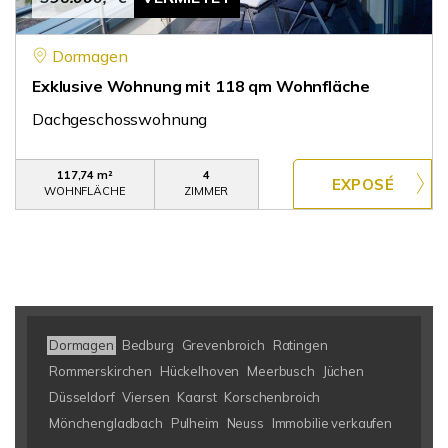
Dormagen
Exklusive Wohnung mit 118 qm Wohnfläche
Dachgeschosswohnung
117,74 m²
4
WOHNFLÄCHE
ZIMMER
Dormagen
Bedburg
Grevenbroich
Ratingen
Rommerskirchen
Hückelhoven
Meerbusch
Jüchen
Düsseldorf
Viersen
Kaarst
Korschenbroich
Mönchengladbach
Pulheim
Neuss
Immobilie verkaufen