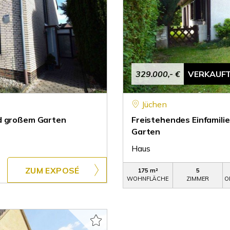
329.000,- €
VERKAUF
Jüchen
nd großem Garten
Freistehendes Einfamil
Garten
Haus
ZUM EXPOSÉ
175 m²
5
WOHNFLÄCHE
ZIMMER
O