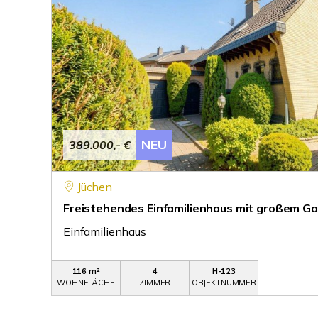
NEU
389.000,- €
Jüchen
Freistehendes Einfamilienhaus mit großem G
Einfamilienhaus
116 m²
4
H-123
WOHNFLÄCHE
ZIMMER
OBJEKTNUMMER