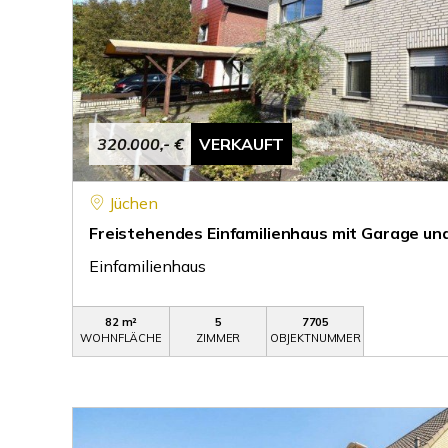
320.000,- €
VERKAUFT
Jüchen
Freistehendes Einfamilienhaus mit Garage u
Einfamilienhaus
82 m²
5
7705
WOHNFLÄCHE
ZIMMER
OBJEKTNUMMER