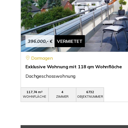
396.000,- €
VERMIETET
Dormagen
Exklusive Wohnung mit 118 qm Wohnfläche
Dachgeschosswohnung
117,74 m²
4
6732
WOHNFLÄCHE
ZIMMER
OBJEKTNUMMER