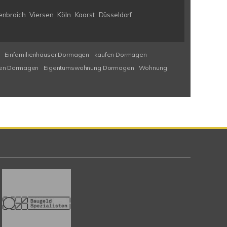
enbroich
Viersen
Köln
Kaarst
Düsseldorf
Einfamilienhäuser Dormagen
kaufen Dormagen
ien Dormagen
Eigentumswohnung Dormagen
Wohnung