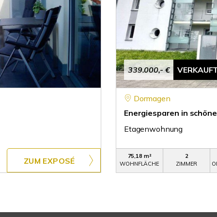
339.000,- €
VERKAUF
Dormagen
Energiesparen in schöne
Etagenwohnung
75,18 m²
2
ZUM EXPOSÉ
WOHNFLÄCHE
ZIMMER
O