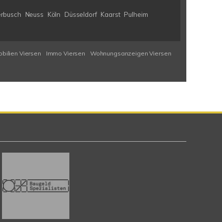
rbusch
Neuss
Köln
Düsseldorf
Kaarst
Pulheim
bilien Viersen
Immo Viersen
Wohnungsanzeigen Viersen