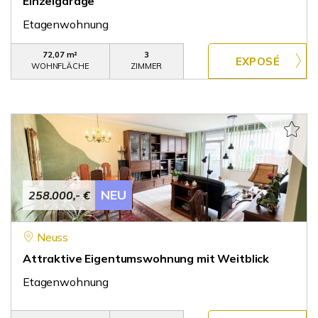
Einzelgarage
Etagenwohnung
72,07 m²
3
WOHNFLÄCHE
ZIMMER
NEU
258.000,- €
Neuss
Attraktive Eigentumswohnung mit Weitblick
Etagenwohnung