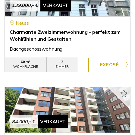
139.000,- €
VERKAUFT
Neuss
Charmante Zweizimmerwohnung - perfekt zum
Wohlfühlen und Gestalten
Dachgeschosswohnung
60 m²
2
WOHNFLÄCHE
ZIMMER
84.000,- €
VERKAUFT