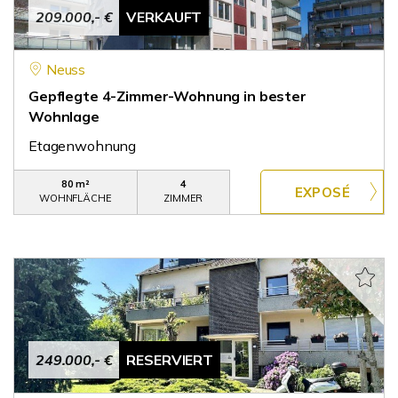
209.000,- €
VERKAUFT
Neuss
Gepflegte 4-Zimmer-Wohnung in bester
Wohnlage
Etagenwohnung
80 m²
4
WOHNFLÄCHE
ZIMMER
249.000,- €
RESERVIERT