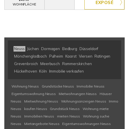
WOHNFLÄCHE
Neuss
Jüchen
Dormagen
Bedburg
Düsseldorf
Mönchengladbach
Pulheim
Kaarst
Viersen
Ratingen
Grevenbroich
Meerbusch
Rommerskirchen
Hückelhoven
Köln
Immobilie verkaufen
Wohnung Neuss
Grundstücke Neuss
Immobilie Neuss
Eigentumswohnung Neuss
Mietwohnungen Neuss
Häuser
Neuss
Mietwohnung Neuss
Wohnungsanzeigen Neuss
Immo
Neuss
kaufen Neuss
Grundstück Neuss
Wohnung miete
Neuss
Immobilien Neuss
mieten Neuss
Wohnung suche
Neuss
Mietangebote Neuss
Eigentumswohnungen Neuss