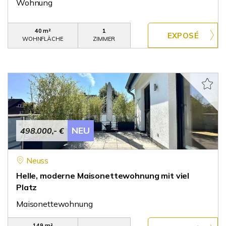
Wohnung
40 m²
1
WOHNFLÄCHE
ZIMMER
NEU
498.000,- €
Neuss
Helle, moderne Maisonettewohnung mit viel
Platz
Maisonettewohnung
149 m²