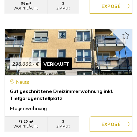
96 m²
3
WOHNFLÄCHE
ZIMMER
298.000,- €
VERKAUFT
Neuss
Gut geschnittene Dreizimmerwohnung inkl.
Tiefgaragenstellplatz
Etagenwohnung
79,20 m²
3
WOHNFLÄCHE
ZIMMER