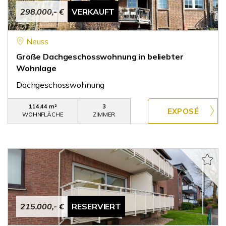
298.000,- €
VERKAUFT
Neuss
Große Dachgeschosswohnung in beliebter
Wohnlage
Dachgeschosswohnung
114,44 m²
3
WOHNFLÄCHE
ZIMMER
215.000,- €
RESERVIERT