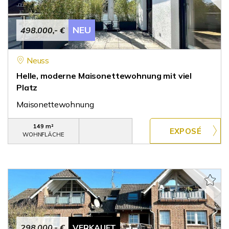
NEU
498.000,- €
Neuss
Helle, moderne Maisonettewohnung mit viel
Platz
Maisonettewohnung
149 m²
WOHNFLÄCHE
298.000,- €
VERKAUFT