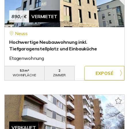
890,- €
VERMIETET
Neuss
Hochwertige Neubauwohnung inkl.
Tiefgaragenstellplatz und Einbauküche
Etagenwohnung
53 m²
2
WOHNFLÄCHE
ZIMMER
VERKAUFT