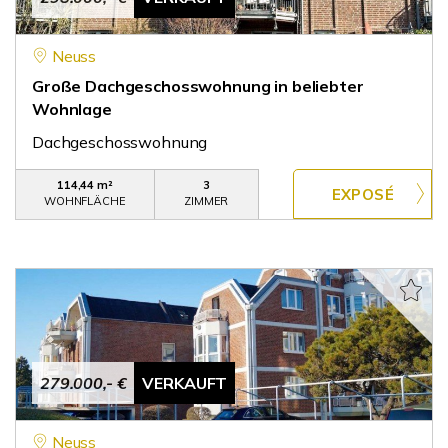
Neuss
Große Dachgeschosswohnung in beliebter
Wohnlage
Dachgeschosswohnung
114,44 m²
3
WOHNFLÄCHE
ZIMMER
279.000,- €
VERKAUFT
Neuss