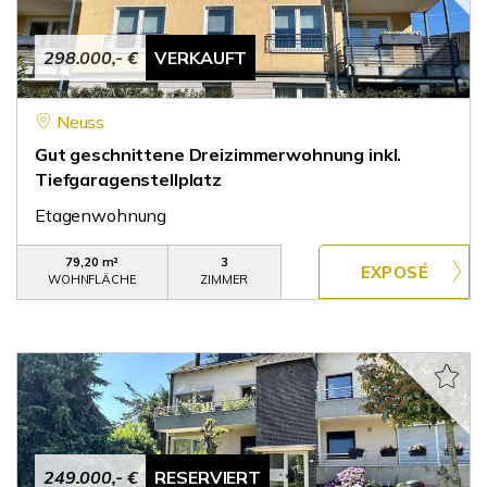
298.000,- €
VERKAUFT
Neuss
Gut geschnittene Dreizimmerwohnung inkl.
Tiefgaragenstellplatz
Etagenwohnung
79,20 m²
3
WOHNFLÄCHE
ZIMMER
249.000,- €
RESERVIERT