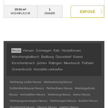
29,50 m²
1
WOHNFLÄCHE
ZIMMER
Neuss
Viersen
Dormagen
Köln
Hückelhoven
Mönchengladbach
Bedburg
Düsseldorf
Kaarst
Korschenbroich
Jüchen
Ratingen
Meerbusch
Pulheim
Grevenbroich
Immobilie verkaufen
Wohnung suche Neuss
Mietwohnung Neuss
Einfamilienhäuser Neuss
Reihenhaus Neuss
Mietangebote
Neuss
Immobilien Neuss
Wohnung Neuss
Immo Neuss
Wohnungsanzeigen Neuss
Wohnungen Neuss
kaufen Neuss
Grundstück Neuss
Häuser Neuss
mieten Neuss