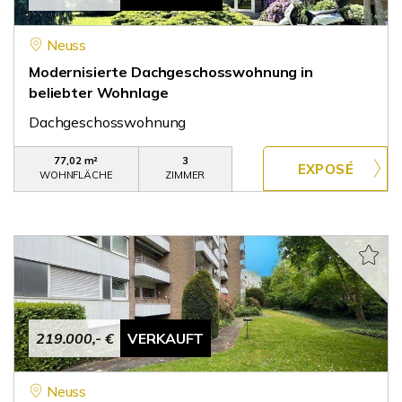
Neuss
Modernisierte Dachgeschosswohnung in
beliebter Wohnlage
Dachgeschosswohnung
77,02 m²
3
WOHNFLÄCHE
ZIMMER
219.000,- €
VERKAUFT
Neuss