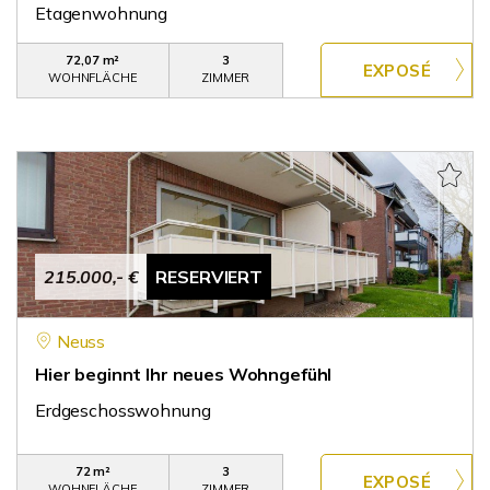
Etagenwohnung
72,07 m²
3
WOHNFLÄCHE
ZIMMER
215.000,- €
RESERVIERT
Neuss
Hier beginnt Ihr neues Wohngefühl
Erdgeschosswohnung
72 m²
3
WOHNFLÄCHE
ZIMMER