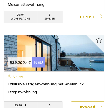
Maisonettewohnung
96 m²
3
WOHNFLÄCHE
ZIMMER
NEU
539.000,- €
Neuss
Exklusive Etagenwohnung mit Rheinblick
Etagenwohnung
93,48 m²
3