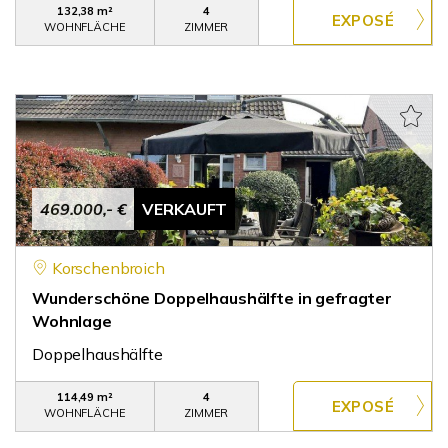
132,38 m²
4
WOHNFLÄCHE
ZIMMER
469.000,- €
VERKAUFT
Korschenbroich
Wunderschöne Doppelhaushälfte in gefragter
Wohnlage
Doppelhaushälfte
114,49 m²
4
WOHNFLÄCHE
ZIMMER