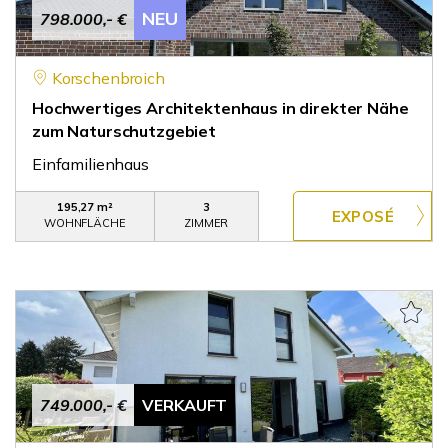
NEU
798.000,- €
Korschenbroich
Hochwertiges Architektenhaus in direkter Nähe
zum Naturschutzgebiet
Einfamilienhaus
195,27 m²
3
WOHNFLÄCHE
ZIMMER
749.000,- €
VERKAUFT