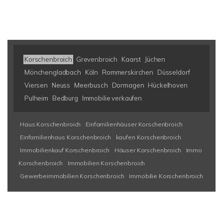
Korschenbroich
Grevenbroich
Kaarst
Jüchen
Mönchengladbach
Köln
Rommerskirchen
Düsseldorf
Viersen
Neuss
Meerbusch
Dormagen
Hückelhoven
Pulheim
Bedburg
Immobilie verkaufen
Haus Korschenbroich
Einfamilienhäuser Korschenbroich
Einfamilienhaus Korschenbroich
kaufen Korschenbroich
Immobilienkauf Korschenbroich
Häuser Korschenbroich
Immo
Korschenbroich
Immobilien Korschenbroich
Gewerbeimmobilien Korschenbroich
Immobilie Korschenbroich